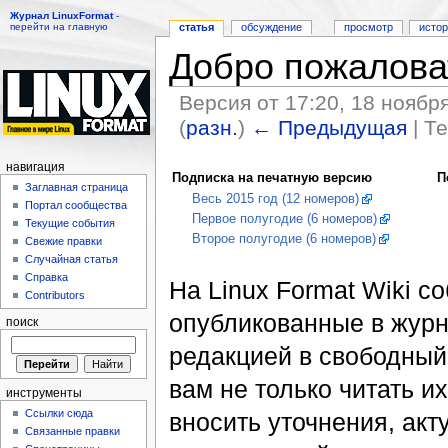
Журнал LinuxFormat
-
перейти на главную
статья
обсуждение
просмотр
исто
Добро пожалова
Версия от 17:20, 18 ноябр
(
разн.
)
← Предыдущая
| Т
Перейти к:
навигация
,
поиск
навигация
Подписка на печатную версию
П
Заглавная страница
Весь 2015 год (12 номеров)
Портал сообщества
Первое полугодие (6 номеров)
Текущие события
Второе полугодие (6 номеров)
Свежие правки
Случайная статья
Справка
На Linux Format Wiki с
Contributors
опубликованные в жур
поиск
редакцией в свободный 
вам не только читать и
инструменты
Ссылки сюда
вносить уточнения, акт
Связанные правки