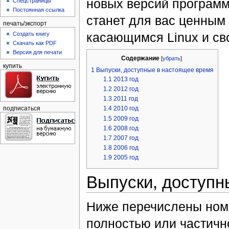
новых версий программ.
Спецстраницы
Постоянная ссылка
станет для вас ценным
печать/экспорт
касающимся Linux и св
Создать книгу
Скачать как PDF
Версия для печати
Содержание
[
убрать
]
купить
1
Выпуски, доступные в настоящее время
1.1
2013 год
1.2
2012 год
1.3
2011 год
1.4
2010 год
подписаться
1.5
2009 год
1.6
2008 год
1.7
2007 год
1.8
2006 год
1.9
2005 год
Выпуски, доступн
Ниже перечислены ном
полностью или частичн