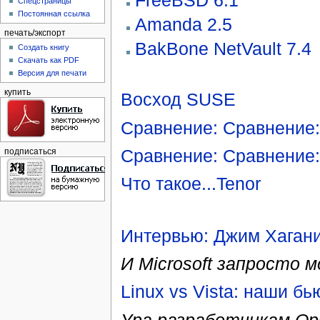
Спецстраницы
Постоянная ссылка
Amanda 2.5
печать/экспорт
BakBone NetVault 7.4
Создать книгу
Скачать как PDF
Версия для печати
купить
Восход SUSE
Сравнение: Сравнение
Сравнение: Сравнение:
подписаться
Что такое...Tenor
Интервью: Джим Хаган
И Microsoft запросто
Linux vs Vista: наши бь
Ура разработчикам Ope