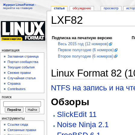
Журнал LinuxFormat
-
перейти на главную
статья
обсуждение
просмотр
исто
LXF82
Перейти к:
навигация
,
поиск
Подписка на печатную версию
П
Весь 2015 год (12 номеров)
Первое полугодие (6 номеров)
навигация
Второе полугодие (6 номеров)
Заглавная страница
Портал сообщества
Текущие события
Linux Format 82 (1
Свежие правки
Случайная статья
Справка
NTFS на запись и на чт
Contributors
поиск
Обзоры
SlickEdit 11
инструменты
Noise Ninja 2.1
Ссылки сюда
Связанные правки
FreeBSD 6.1