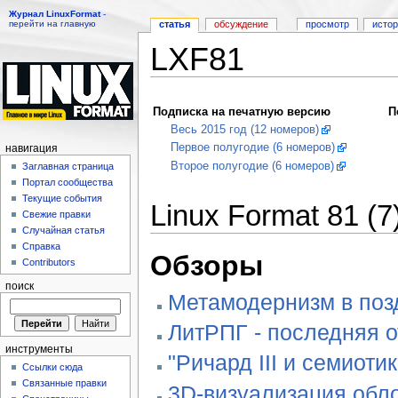
Журнал LinuxFormat
-
перейти на главную
статья
обсуждение
просмотр
исто
LXF81
Перейти к:
навигация
,
поиск
Подписка на печатную версию
П
Весь 2015 год (12 номеров)
Первое полугодие (6 номеров)
навигация
Второе полугодие (6 номеров)
Заглавная страница
Портал сообщества
Текущие события
Linux Format 81 (
Свежие правки
Случайная статья
Справка
Обзоры
Contributors
поиск
Метамодернизм в позд
ЛитРПГ - последняя 
инструменты
"Ричард III и семиотик
Ссылки сюда
Связанные правки
3D-визуализация обло