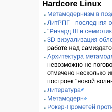
Hardcore Linux
Метамодернизм в позд
ЛитРПГ - последняя 
"Ричард III и семиотик
3D-визуализация обло
работе над самиздато
Архитектура метамод
невозможно не погово
отмечено несколько 
построек "новой волн
Литература
Метамодерн
Рокер-Прометей проти