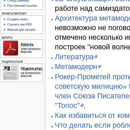
Спецстраницы
Постоянная ссылка
работе над самиздато
печать/экспорт
Архитектура метамод
Создать книгу
Скачать как PDF
невозможно не погово
Версия для печати
отмечено несколько 
купить
построек "новой волн
Литература
подписаться
Метамодерн
Рокер-Прометей проти
советскую милицию» В
член Союза Писателе
"Топос"
.
Как избавиться от ко
Что делать если робл