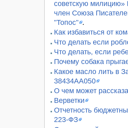
советскую милицию» В
член Союза Писателе
"Топос"
.
Как избавиться от ко
Что делать если робл
Что делать, если реб
Почему собака прыгае
Какое масло лить в З
38434AA050
О чем может рассказа
Верветки
Отчетность бюджетны
223-ФЗ