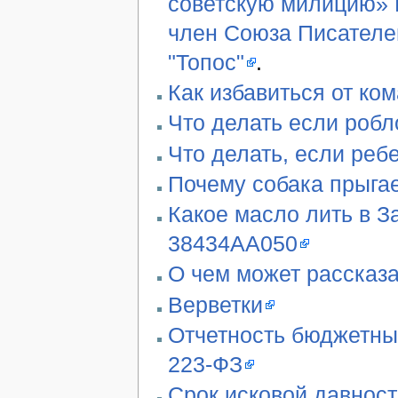
советскую милицию» В
член Союза Писателе
"Топос"
.
Как избавиться от ко
Что делать если робл
Что делать, если реб
Почему собака прыгае
Какое масло лить в З
38434AA050
О чем может рассказа
Верветки
Отчетность бюджетны
223-ФЗ
Срок исковой давност