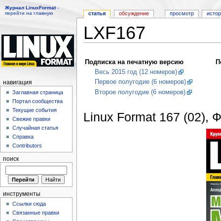
Журнал LinuxFormat
-
перейти на главную
статья
обсуждение
просмотр
исто
LXF167
Перейти к:
навигация
,
поиск
Подписка на печатную версию
П
Весь 2015 год (12 номеров)
Первое полугодие (6 номеров)
навигация
Второе полугодие (6 номеров)
Заглавная страница
Портал сообщества
Текущие события
Linux Format 167 (02),
Свежие правки
Случайная статья
Справка
Contributors
поиск
инструменты
Ссылки сюда
Связанные правки