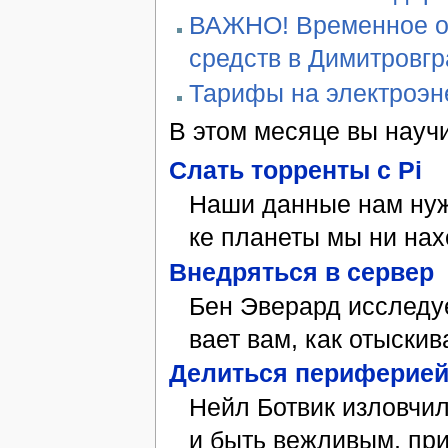
ВАЖНО! Временное ог
средств в Димитровг
Тарифы на электроэн
В этом ме­ся­це вы на­у­
Cлать тор­рен­ты с Pi
На­ши дан­ные нам нуж­
ке планеты мы ни нахо
Внедрять­ся в сер­вер
Бен Эве­рард ис­сле­ду­
ва­ет вам, как отыскиват
Де­лить­ся пе­ри­фе­ри­е
Нейл Бот­вик изловчилс
и быть веж­ли­вым, при