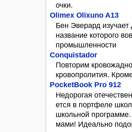
очки.
Olimex Olixuno A13
Бен Эверард изучает
название которого во
промышленности
Conquistador
Повторим кровожадно
кровопролития. Кроме
PocketBook Pro 912
Не­до­ро­гая оте­че­­ст­в
ет­ся в порт­фе­ле шко
школь­ной про­грам­ме. 
ма­ми! Иде­аль­но по­до