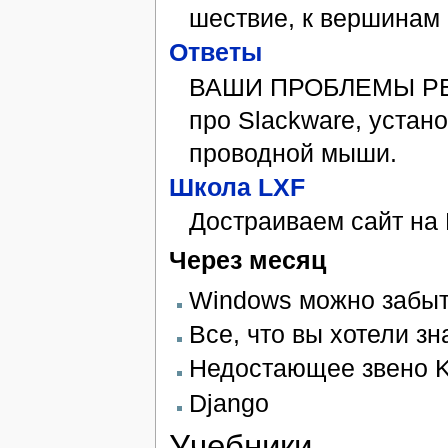
ше­ст­вие, к вер­ши­нам
От­ве­ты
ВАШИ ПРОБЛЕМЫ РЕШЕНЫ
про Slackware, уста­нов
про­вод­ной мы­ши.
Шко­ла LXF
До­ст­раи­ва­ем сайт на
Че­рез ме­сяц
Windows можно забыт
Все, что вы хотели зн
Недостающее звено 
Django
Учебники