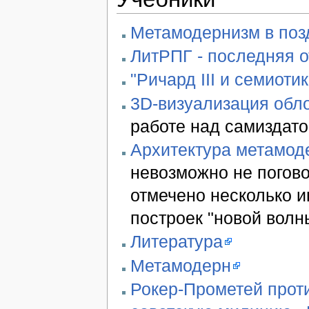
Метамодернизм в позд
ЛитРПГ - последняя 
"Ричард III и семиотик
3D-визуализация обло
работе над самиздато
Архитектура метамод
невозможно не погово
отмечено несколько 
построек "новой волн
Литература
Метамодерн
Рокер-Прометей проти