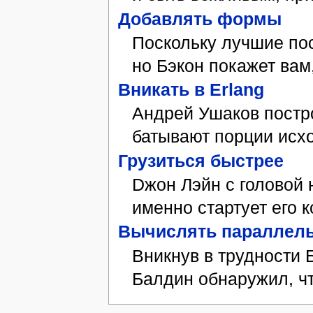
До­бав­лять фор­мы
По­сколь­ку луч­шие по­с
но Бэ­кон по­ка­жет вам
Вникать в Erlang
Ан­д­рей Уша­ков по­стро
ба­ты­ва­ют пор­ции ис­
Гру­зить­ся бы­ст­рее
Dжон Лэйн с го­ло­вой н
имен­но стар­ту­ет его к
Вы­чис­лять па­рал­лель
Вник­нув в труд­но­сти Б
Бал­дин об­на­ру­жил, ч