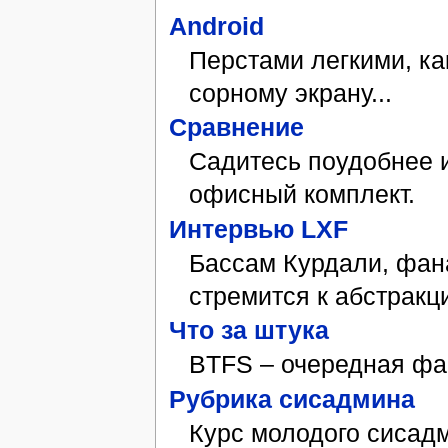
Android
Пер­ста­ми лег­ки­ми, ка
сор­но­му эк­ра­ну...
Сравнение
Са­ди­тесь по­удобнее 
офис­ный ком­плект.
Интервью LXF
Бассам Курдали, фан
стремится к абстракци
Что за шту­ка
BTFS – оче­ред­ная фай­
Руб­ри­ка си­сад­ми­на
Курс мо­ло­до­го си­сад­