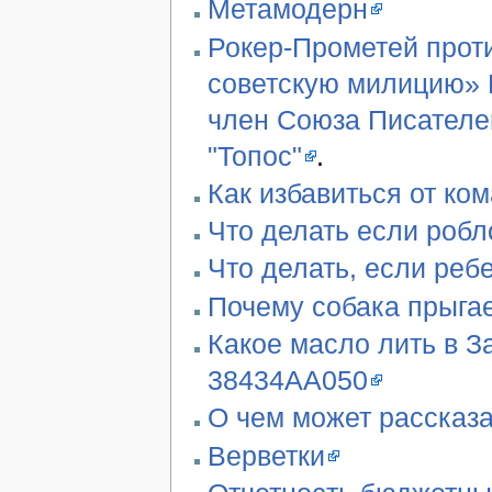
Метамодерн
Рокер-Прометей проти
советскую милицию» В
член Союза Писателе
"Топос"
.
Как избавиться от ко
Что делать если робл
Что делать, если реб
Почему собака прыгае
Какое масло лить в З
38434AA050
О чем может рассказа
Верветки