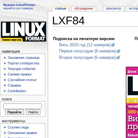
Журнал LinuxFormat
-
перейти на главную
статья
обсуждение
просмотр
исто
LXF84
Перейти к:
навигация
,
поиск
Подписка на печатную версию
П
Весь 2015 год (12 номеров)
Первое полугодие (6 номеров)
навигация
Второе полугодие (6 номеров)
Заглавная страница
Портал сообщества
Текущие события
Свежие правки
Случайная статья
Справка
Contributors
поиск
инструменты
Ссылки сюда
Связанные правки