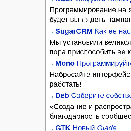
Программирование на я
будет выглядеть намно
SugarCRM
Как ее нас
Мы установили велико
пора приспособить ее 
Mono
Программируйт
Набросайте интерфейс д
работать!
Deb
Соберите собств
«Создание и распростр
благодарность сообщес
GTK
Новый
Glade