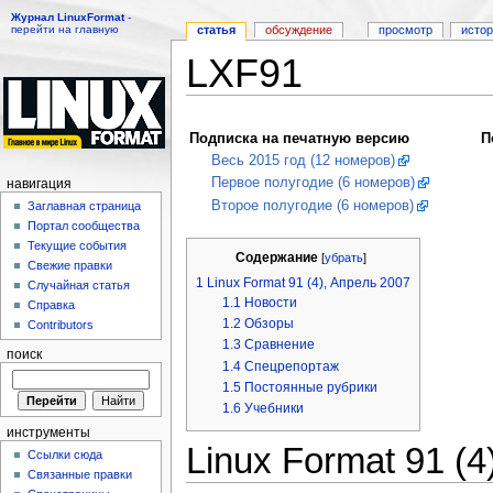
Журнал LinuxFormat
-
перейти на главную
статья
обсуждение
просмотр
исто
LXF91
Перейти к:
навигация
,
поиск
Подписка на печатную версию
П
Весь 2015 год (12 номеров)
Первое полугодие (6 номеров)
навигация
Второе полугодие (6 номеров)
Заглавная страница
Портал сообщества
Текущие события
Содержание
[
убрать
]
Свежие правки
1
Linux Format 91 (4), Апрель 2007
Случайная статья
1.1
Новости
Справка
1.2
Обзоры
Contributors
1.3
Сравнение
поиск
1.4
Спецрепортаж
1.5
Постоянные рубрики
1.6
Учебники
инструменты
Linux Format 91 (4
Ссылки сюда
Связанные правки