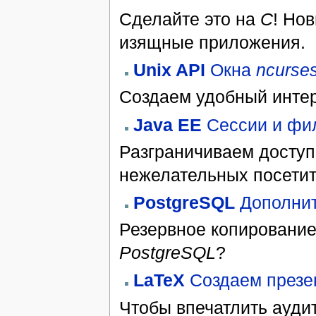
Сделайте это на
C
! Но
изящные приложения.
Unix API
Окна
ncurse
Создаем удобный интер
Java EE
Сессии и фи
Разграничиваем доступ
нежелательных посетит
PostgreSQL
Дополнит
Резервное копирование
PostgreSQL
?
LaTeX
Создаем презе
Чтобы впечатлить ауди