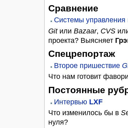
Сравнение
Системы управления
Git
или
Bazaar
,
CVS
ил
проекта? Выясняет
Грэ
Спецрепортаж
Второе пришествие
G
Что нам готовит фавор
Постоянные руб
Интервью
LXF
Что изменилось бы в
S
нуля?