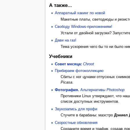
А также...
Аппаратный хакинг по новой
Макетные платы, светодиоды и резисто
Свободу Windows-приложениям!
Устали от двойной загрузки? Запустит
Дави на газ!
Тема ускорения чего бы то ни было ни
Учебники
Совет месяца:
Chroot
Прибираем фотоколлекцию
Сбиты с ног цунами отпускных снимко
Picasa
.
Фотография.
Альтернативы
Photoshop
Противники Linux утверждают, что на
список доступных инструментов.
Звукозапись для профи
Стучите в барабаны: маэстро
Дэниел 
Скоростные обновления
Сохраните время и трафик, создав ло