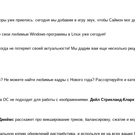
ры уже приелись: сегодня мы добавим в игру звук, чтобы Саймон мог д
е свои любимые Windows-программы в Linux уже сегодня!
когда не потеряет своей актуальности! Мы дадим вам еще несколько рец
в? Не можете найти любимые кадры с Нового года? Рассортируйте и ка
ша ОС не подходит для работы с изображениями.
Дейл Стрикланд-Кларк
Джеймс
расскажет про микширование треков, балансировку, сжатие и м
кальную копию обновлений дистрибутива, и используя ее на всех ваших