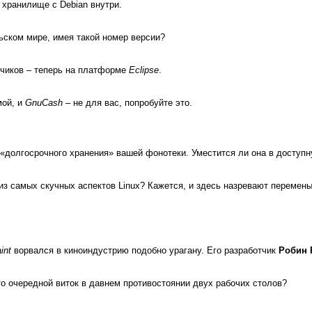
 хранилище с Debian внутри.
ьском мире, имея такой номер версии?
тчиков – теперь на платформе
Eclipse
.
мой, и
GnuCash
– не для вас, попробуйте это.
«долгосрочного хранения» вашей фонотеки. Уместится ли она в доступн
из самых скучных аспектов Linux? Кажется, и здесь назревают перемен
int
ворвался в киноиндустрию подобно урагану. Его разработчик
Робин 
то очередной виток в давнем противостоянии двух рабочих столов?