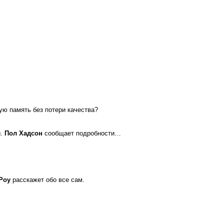
ую память без потери качества?
ы.
Пол Хадсон
сообщает подробности…
Роу
расскажет обо все сам.