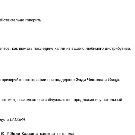
ействительно говорить.
ептов, как выжать последние капли из вашего любимого дистрибутива.
тегоризируйте фотографии при поддержке
Энди Ченнела
и
Google
покажет, насколько они заблуждаются, предложив внушительный
одули
LADSPA
.
 ПК. У
Энди Хадсона
, кажется, есть план.