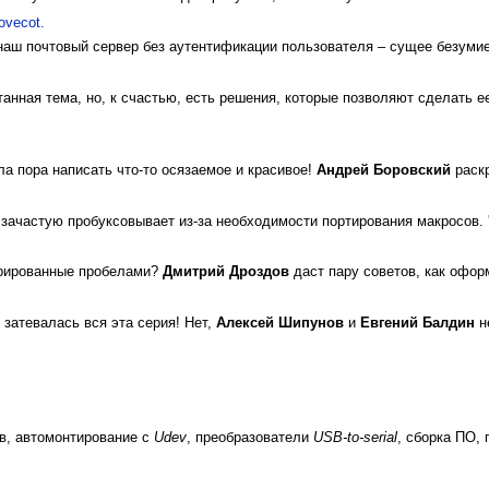
vecot.
наш почтовый сервер без аутентификации пользователя – сущее безуми
анная тема, но, к счастью, есть решения, которые позволяют сделать 
а пора написать что-то осязаемое и красивое!
Андрей Боровский
раскр
зачастую пробуксовывает из-за необходимости портирования макросов. 
трированные пробелами?
Дмитрий Дроздов
даст пару советов, как офор
 затевалась вся эта серия! Нет,
Алексей Шипунов
и
Евгений Балдин
н
в, автомонтирование с
Udev
, преобразователи
USB-to-serial
, сборка ПО,