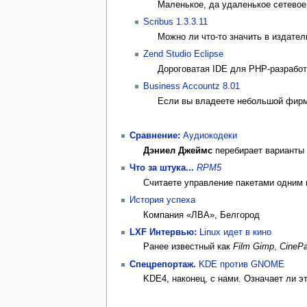
Маленькое, да удаленькое сетевое
Scribus 1.3.3.11
Можно ли что-то значить в издател
Zend Studio Eclipse
Дороговатая IDE для PHP-разрабо
Business Accountz 8.01
Если вы владеете небольшой фир
Сравнение:
Аудиокодеки
Дэниел Джеймс
перебирает варианты 
Что за штука...
RPM5
Считаете управление пакетами одним 
История успеха
Компания «ЛВА», Белгород
LXF Интервью:
Linux идет в кино
Ранее известный как
Film Gimp
,
CinePa
Спецрепортаж.
KDE против GNOME
KDE4, наконец, с нами. Означает ли э