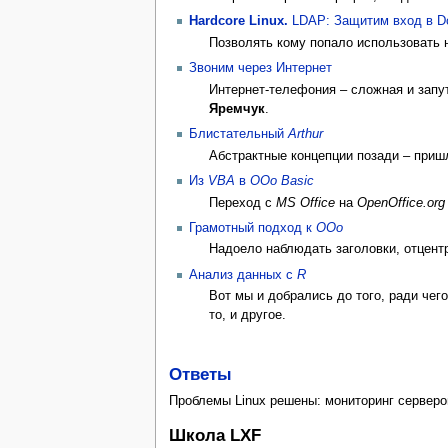
Hardcore Linux.
LDAP: Защитим вход в Do
Позволять кому попало использовать 
Звоним через Интернет
Интернет-телефония – сложная и запут
Яремчук
.
Блистательный
Arthur
Абстрактные концепции позади – пришл
Из
VBA
в
OOo Basic
Переход с
MS Office
на
OpenOffice.org
Грамотный подход к
OOo
Надоело наблюдать заголовки, отцен
Анализ данных с
R
Вот мы и добрались до того, ради чего
то, и другое.
Ответы
Проблемы Linux решены: мониторинг серверо
Школа LXF