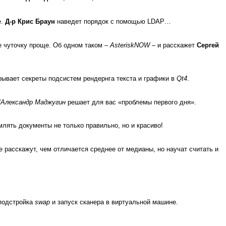
е.
Д-р Крис Браун
наведет порядок с помощью LDAP…
ее чуточку проще. Об одном таком –
AsteriskNOW
– и расскажет
Сергей
ывает секреты подсистем рендернга текста и графики в
Qt4
.
'
Александр Маджугин
решает для вас «проблемы первого дня».
млять документы не только правильно, но и красиво!
е расскажут, чем отличается среднее от медианы, но научат считать и
 подстройка
swap
и запуск сканера в виртуальной машине.