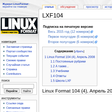
Журнал LinuxFormat
-
перейти на главную
статья
обсуждение
просмотр
исто
LXF104
Перейти к:
навигация
,
поиск
Подписка на печатную версию
Весь 2015 год (12 номеров)
Первое полугодие (6 номеров)
Второе полугодие (6 номеров)
навигация
Заглавная страница
Содержание
[
убрать
]
Портал сообщества
Текущие события
1
Linux Format 104 (4), Апрель 2008
Свежие правки
1.1
Постоянные рубрики
Случайная статья
1.2
А также...
Справка
1.3
Учебники
Contributors
1.4
Ответы
1.5
Школа LXF
поиск
Linux Format 104 (4), Апрель 2
инструменты
Ссылки сюда
Связанные правки