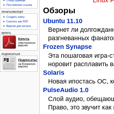
Спецстраницы
Постоянная ссылка
Обзоры
печать/экспорт
Создать книгу
Ubuntu 11.10
Скачать как PDF
Версия для печати
Вернет ли долгождан
купить
разгневанных фанато
Frozen Synapse
Эта пошаговая игра-с
подписаться
норовит расплавить в
Solaris
Новая ипостась ОС, к
PulseAudio 1.0
Слой аудио, обещающ
Право, это звучит как