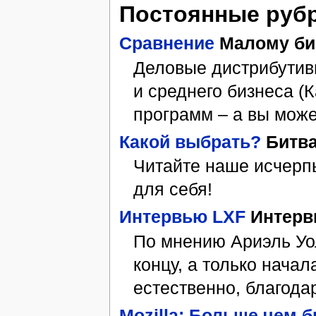
Постоянные руб
Сравнение
Малому би
Деловые дистрибутивы
и среднего бизнеса 
программ – а вы може
Какой выбрать?
Бит­ва
Чи­тай­те на­ше ис­чер­
для се­бя!
Интервью LXF
Интерв
По мнению Ариэль Уол
концу, а только начал
естественно, благо­д
Mozilla: Больше чем б