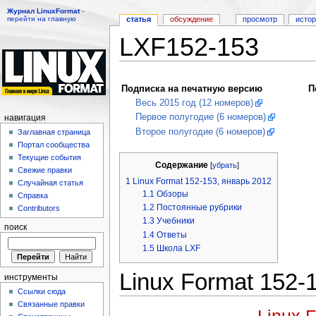
Журнал LinuxFormat
-
перейти на главную
статья
обсуждение
просмотр
исто
LXF152-153
Перейти к:
навигация
,
поиск
Подписка на печатную версию
П
Весь 2015 год (12 номеров)
Первое полугодие (6 номеров)
навигация
Второе полугодие (6 номеров)
Заглавная страница
Портал сообщества
Текущие события
Содержание
[
убрать
]
Свежие правки
1
Linux Format 152-153, январь 2012
Случайная статья
1.1
Обзоры
Справка
1.2
Постоянные рубрики
Contributors
1.3
Учебники
поиск
1.4
Ответы
1.5
Школа LXF
Linux Format 152-
инструменты
Ссылки сюда
Связанные правки
Linux 