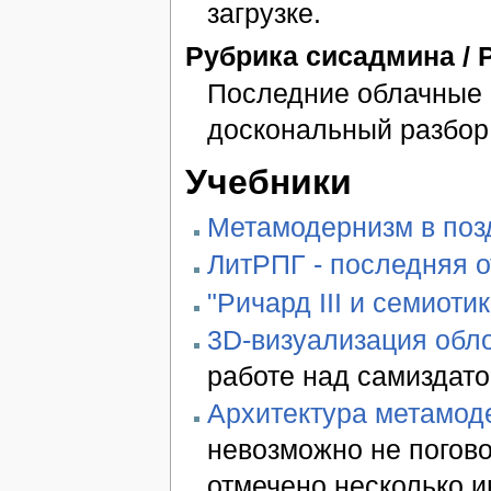
загрузке.
Рубрика сисадмина / 
Последние облачные 
доскональный раз­бор 
Учебники
Метамодернизм в позд
ЛитРПГ - последняя 
"Ричард III и семиотик
3D-визуализация обло
работе над самиздато
Архитектура метамод
невозможно не погово
отмечено несколько 