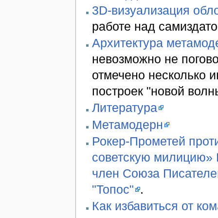
3D-визуализация обло
работе над самиздато
Архитектура метамод
невозможно не погово
отмечено несколько 
построек "новой волн
Литература
Метамодерн
Рокер-Прометей проти
советскую милицию» В
член Союза Писателе
"Топос"
.
Как избавиться от ко