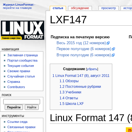
Журнал LinuxFormat
-
перейти на главную
статья
обсуждение
просмотр
исто
LXF147
Перейти к:
навигация
,
поиск
Подписка на печатную версию
П
Весь 2015 год (12 номеров)
Первое полугодие (6 номеров)
навигация
Второе полугодие (6 номеров)
Заглавная страница
Портал сообщества
Текущие события
Содержание
[
убрать
]
Свежие правки
1
Linux Format 147 (8), август 2011
Случайная статья
1.1
Обзоры
Справка
1.2
Постоянные рубрики
Contributors
1.3
Учебники
поиск
1.4
Ответы
1.5
Школа LXF
Linux Format 147 (
инструменты
Ссылки сюда
Связанные правки