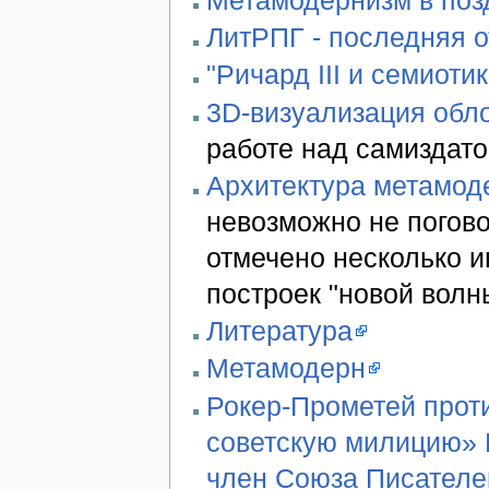
ЛитРПГ - последняя 
"Ричард III и семиотик
3D-визуализация обло
работе над самиздато
Архитектура метамод
невозможно не погово
отмечено несколько 
построек "новой волн
Литература
Метамодерн
Рокер-Прометей проти
советскую милицию» В
член Союза Писателе