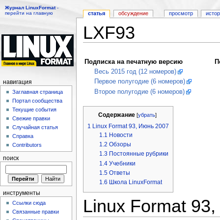
Журнал LinuxFormat
-
перейти на главную
статья
обсуждение
просмотр
исто
LXF93
Перейти к:
навигация
,
поиск
Подписка на печатную версию
П
Весь 2015 год (12 номеров)
Первое полугодие (6 номеров)
навигация
Второе полугодие (6 номеров)
Заглавная страница
Портал сообщества
Текущие события
Содержание
[
убрать
]
Свежие правки
1
Linux Format 93, Июнь 2007
Случайная статья
1.1
Новости
Справка
1.2
Обзоры
Contributors
1.3
Постоянные рубрики
поиск
1.4
Учебники
1.5
Ответы
1.6
Школа LinuxFormat
инструменты
Linux Format 93
Ссылки сюда
Связанные правки