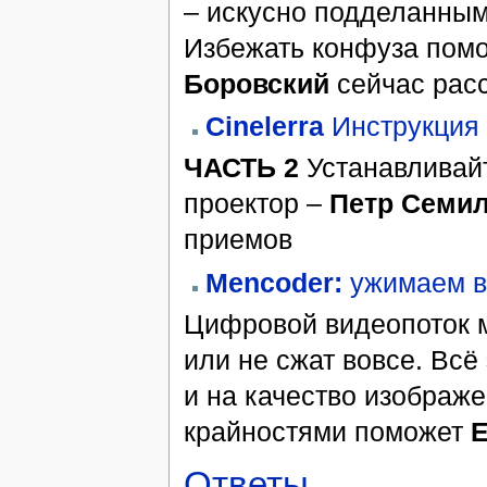
– искусно подделанны
Избежать конфуза помо
Боровский
сейчас расс
Cinelerra
Инструкция
ЧАСТЬ 2
Устанавливайт
проектор –
Петр Семи
приемов
Mencoder:
ужимаем в
Цифровой видеопоток 
или не сжат вовсе. Всё
и на качество изображ
крайностями поможет
Е
Ответы