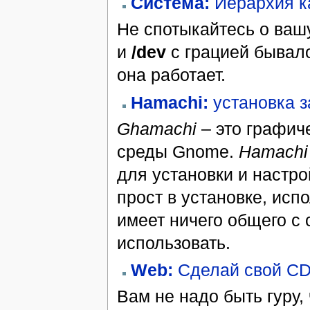
Система:
Иерархия к
Не спотыкайтесь о ваш
и
/dev
с грацией бывал
она работает.
Hamachi:
установка 
Ghamachi
– это графич
среды Gnome.
Hamachi
для установки и настро
прост в установке, исп
имеет ничего общего с
использовать.
Web:
Сделай свой C
Вам не надо быть гуру,