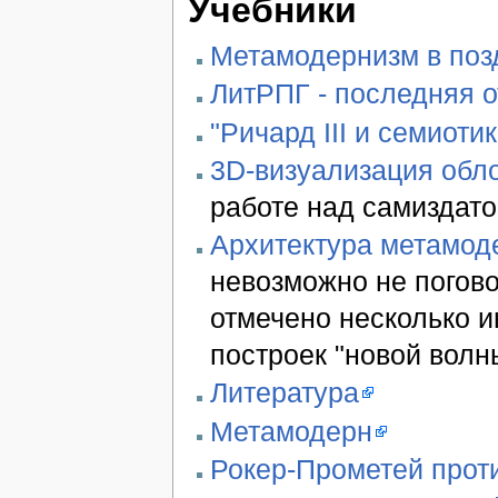
Учебники
Метамодернизм в позд
ЛитРПГ - последняя 
"Ричард III и семиотик
3D-визуализация обло
работе над самиздато
Архитектура метамод
невозможно не погово
отмечено несколько 
построек "новой волн
Литература
Метамодерн
Рокер-Прометей проти