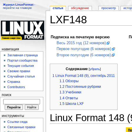
Журнал LinuxFormat
-
перейти на главную
статья
обсуждение
просмотр
исто
LXF148
Перейти к:
навигация
,
поиск
Подписка на печатную версию
П
Весь 2015 год (12 номеров)
Первое полугодие (6 номеров)
навигация
Второе полугодие (6 номеров)
Заглавная страница
Портал сообщества
Текущие события
Содержание
[
убрать
]
Свежие правки
1
Linux Format 148 (9), сентябрь 2011
Случайная статья
1.1
Обзоры
Справка
1.2
Постоянные рубрики
Contributors
1.3
Учебники
поиск
1.4
Ответы
1.5
Школа LXF
Linux Format 148 (
инструменты
Ссылки сюда
Связанные правки