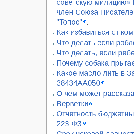
советскую милицию» В
член Союза Писателе
"Топос"
.
Как избавиться от ко
Что делать если робл
Что делать, если реб
Почему собака прыгае
Какое масло лить в З
38434AA050
О чем может рассказа
Верветки
Отчетность бюджетны
223-ФЗ
Срок исковой давност