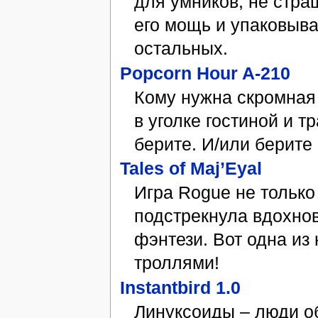
для умников, не стра
его мощь и упаковыва
остальных.
Popcorn Hour A-210
Кому нужна скромная
в уголке гостиной и т
берите. И/или берите
Tales of Maj’Eyal
Игра Rogue не только
подстрекнула вдохнов
фэнтези. Вот одна из 
троллями!
Instantbird 1.0
Линуксоиды – люди о