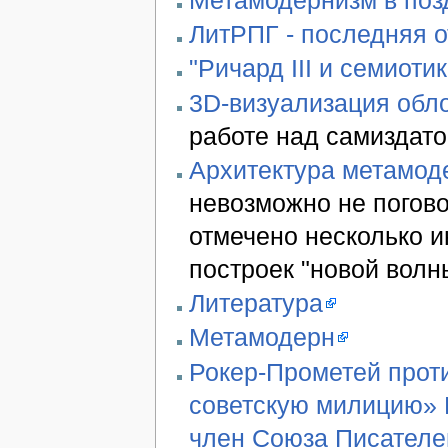
ЛитРПГ - последняя 
"Ричард III и семиотик
3D-визуализация обло
работе над самиздато
Архитектура метамод
невозможно не погово
отмечено несколько 
построек "новой волн
Литература
Метамодерн
Рокер-Прометей проти
советскую милицию» В
член Союза Писателе