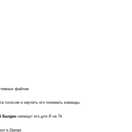
истемных файлов.
га голосом и нау­чить его понимать команды.
й Балдин
напишут его для
R
на
Tk
.
hon
и
Django
.