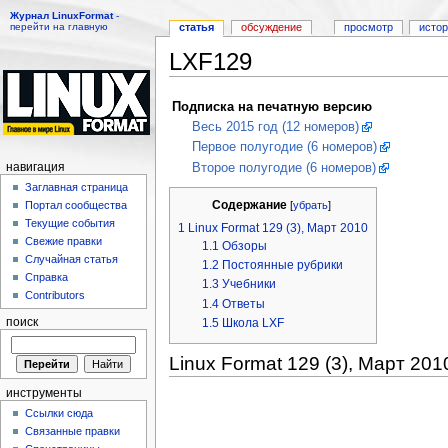
Журнал LinuxFormat
-
перейти на главную
статья
обсуждение
просмотр
исто
LXF129
Перейти к:
навигация
,
поиск
Подписка на печатную версию
Весь 2015 год (12 номеров)
Первое полугодие (6 номеров)
Второе полугодие (6 номеров)
навигация
Заглавная страница
Содержание
[
убрать
]
Портал сообщества
Текущие события
1
Linux Format 129 (3), Март 2010
Свежие правки
1.1
Обзоры
Случайная статья
1.2
Постоянные рубрики
Справка
1.3
Учебники
Contributors
1.4
Ответы
1.5
Школа LXF
поиск
Linux Format 129 (3), Март 201
инструменты
Ссылки сюда
Связанные правки