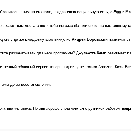
Сразитесь с ним на его по­ле, создав свою социальную сеть, с
Elgg
и
Ма
асскажет вам достаточно, чтобы вы разработали свою, по­-настоящему 
д силу да же младше­му школьнику, но
Андрей Боровский
применит сво
хотите разрабатывать для не­го программы?
Джульетта Кемп
разминает па
бственный облачный сер­вис теперь под силу не только Amazon.
Коэн Ве
стемы до ее восстановления.
огатива человека. Но они хорошо справляются с рутинной работой, на