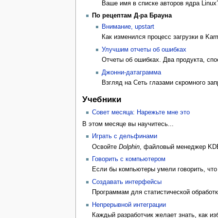
Ваше имя в списке авторов ядра Linux
По рецептам Д-ра Брауна
Внимание, upstart
Как изменился процесс загрузки в Karm
Улучшим отчеты об ошибках
Отчеты об ошибках. Два продукта, сп
Джонни-датаграмма
Взгляд на Сеть глазами скромного за
Учебники
Совет месяца: Нарежьте мне это
В этом месяце вы научитесь...
Играть с дельфинами
Освойте
Dolphin
, файловый менед­жер KDE
Говорить с компьютером
Если бы компьютеры умели го­ворить, что
Создавать интерфейсы
Программам для статистической обработк
Непрерывной интеграции
Каждый разработчик желает знать, как из