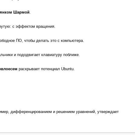
янком Шармой
.
крутую: с эффектом вращения.
бодное ПО, чтобы де­лать это с компьютера.
льчики и пододвигает клавиатуру поближе.
рвлоесем
раскры­вает потенциал Ubuntu.
пример, дифференцированием и решением уравнений, утверждает