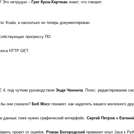
? Это нетрудно –
Грег Кроа­-Хартман
знает, что говорит.
ic Koala, и насколько он теперь документирован.
особствующих прогрессу ПО.
проса HTTP GET.
 4, под чутким руковод­ством
Энди Ченнела
. Плюс: редак­тирование с
 бы они сказали?
Боб Мосс
покажет, как наделить ваше­го железного дру
и данных тоже нужен гра­фический интерфейс.
Сергей Петров
и
Eвгени
бавить проект от ошибок.
Роман Богородский
применит опыт
Java
к
Pyt