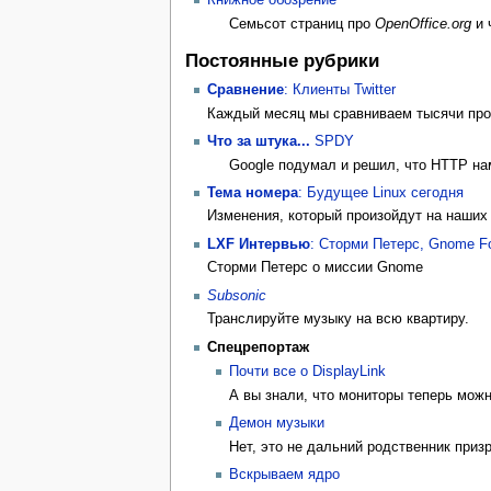
Книжное обозрение
Семьсот страниц про
OpenOffice.org
и 
Постоянные рубрики
Сравнение
: Клиенты Twitter
Каждый месяц мы сравниваем тысячи про
Что за штука...
SPDY
Google подумал и решил, что HTTP н
Тема номера
: Будущее Linux сегодня
Изменения, который произойдут на наших
LXF Интервью
: Сторми Петерс, Gnome Fo
Сторми Петерс о миссии Gnome
Subsonic
Транслируйте музыку на всю квартиру.
Спецрепортаж
Почти все о DisplayLink
А вы знали, что мониторы теперь можн
Демон музыки
Нет, это не дальний родственник приз
Вскрываем ядро