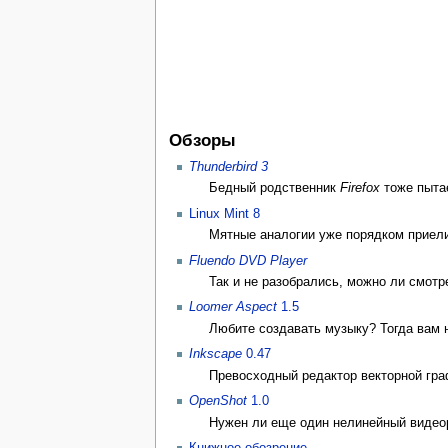
Обзоры
Thunderbird 3
Бедный родственник
Firefox
тоже пытае
Linux Mint 8
Мятные аналогии уже порядком приелис
Fluendo DVD Player
Так и не разобрались, можно ли смот
Loomer Aspect
1.5
Любите создавать музыку? Тогда вам на
Inkscape
0.47
Превосходный редактор векторной гра
OpenShot
1.0
Нужен ли еще один нелинейный видеор