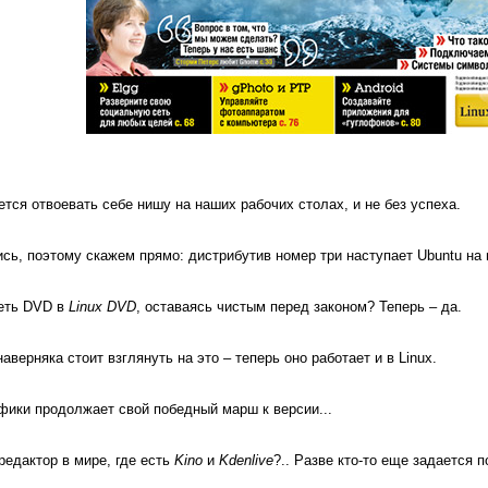
тся отвоевать себе нишу на наших рабочих сто­лах, и не без успеха.
ь, поэтому скажем прямо: дистрибутив номер три наступает Ubuntu на 
реть DVD в
Linux DVD
, оставаясь чистым перед зако­ном? Теперь – да.
вер­няка стоит взглянуть на это – теперь оно работает и в Linux.
фики продолжает свой победный марш к версии...
едак­тор в мире, где есть
Kino
и
Kdenlive
?.. Разве кто­-то еще задается