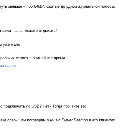
чуть меньше – про
GIMP
, сжатые до одной жур­нальной полосы.
грамм – а вы можете отдыхать!
ам уже мало
 рабочих столах в ближайшее время
undation.
о подключать по USB? Нет? Тогда прочтите это!
рака оперы: мы поговорим о
Music Player Daemon
и его клиентах.