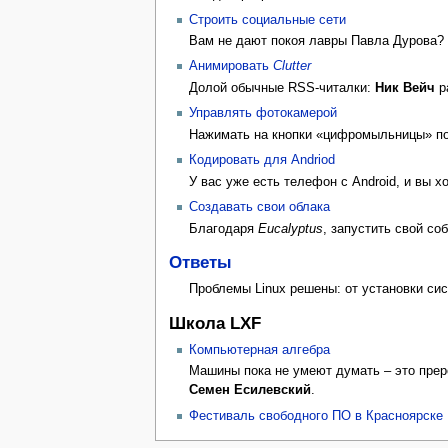
Строить социаль­ные сети
Вам не дают покоя лавры Павла Ду­рова? 
Анимировать
Clutter
Долой обычные RSS­-читалки:
Ник Вейч
р
Управлять фотокамерой
Нажимать на кнопки «цифро­мыльницы» по
Кодировать для Andriod
У вас уже есть телефон с Android, и вы 
Создавать свои облака
Благодаря
Eucalyptus
, запустить свой со
Ответы
Проблемы Linux решены: от установки си
Школа LXF
Компьютерная алгебра
Машины пока не умеют думать – это прер
Семен Eсилевский
.
Фестиваль свободного ПО в Красноярске