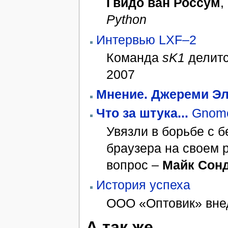
Гвидо ван Россум
,
Python
Интервью LXF–2
Команда
sK1
делитс
2007
Мнение.
Джереми Эл
Что за штука...
Gnome
Увязли в борьбе с 
браузера на своем
вопрос –
Майк Сон
История успеха
ООО «Оптовик» внед
А так же...