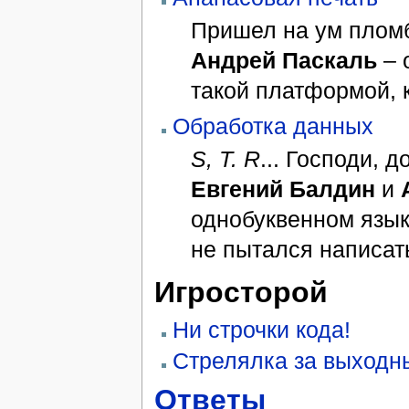
Пришел на ум пломб
Андрей Паскаль
– 
такой платформой, к
Обработка данных
S, T. R
... Господи, 
Евгений Балдин
и
однобуквенном язык
не пытался написат
Игросторой
Ни строчки кода!
Стрелялка за выходн
Ответы