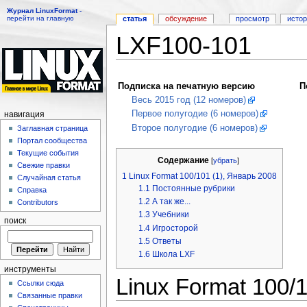
Журнал LinuxFormat
-
перейти на главную
статья
обсуждение
просмотр
исто
LXF100-101
Перейти к:
навигация
,
поиск
Подписка на печатную версию
П
Весь 2015 год (12 номеров)
Первое полугодие (6 номеров)
навигация
Второе полугодие (6 номеров)
Заглавная страница
Портал сообщества
Текущие события
Содержание
[
убрать
]
Свежие правки
1
Linux Format 100/101 (1), Январь 2008
Случайная статья
1.1
Постоянные рубрики
Справка
1.2
А так же...
Contributors
1.3
Учебники
поиск
1.4
Игросторой
1.5
Ответы
1.6
Школа LXF
инструменты
Linux Format 100/
Ссылки сюда
Связанные правки