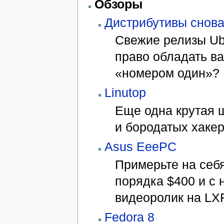
Обзоры
Дистрибутивы снова
Свежие релизы Ub
право обладать ва
«номером один»?
Linutop
Еще одна крутая ш
и бородатых хакер
Asus EeePC
Примерьте на себ
порядка $400 и с
видеоролик на LX
Fedora 8