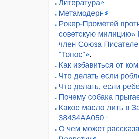
Литература
Метамодерн
Рокер-Прометей проти
советскую милицию» В
член Союза Писателе
"Топос"
.
Как избавиться от ко
Что делать если робл
Что делать, если реб
Почему собака прыгае
Какое масло лить в З
38434AA050
О чем может рассказа
Верветки