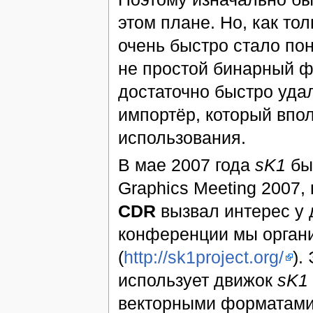
этом плане. Но, как то
очень быстро стало пон
не простой бинарный ф
достаточно быстро уда
импортёр, который впо
использования.
В мае 2007 года
sK1
бы
Graphics Meeting 2007,
CDR
вызвал интерес у д
конференции мы орган
(
http://sk1project.org/
).
использует движок
sK1
векторными форматами,