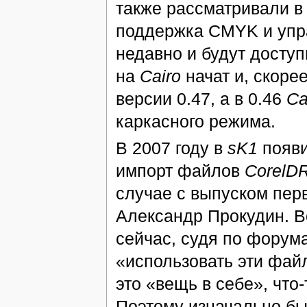
также рассматривали в
поддержка CMYK и упра
недавно и будут доступ
на
Cairo
начат и, скоре
версии 0.47, а в 0.46
Ca
каркасного режима.
В 2007 году в
sK1
появи
импорт файлов
CorelD
случае с выпуском пер
Александр Прокудин. В
сейчас, судя по форум
«использовать эти фай
это «вещь в себе», что-
Поэтому изначально бы