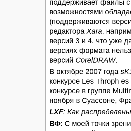
поддерживает файлы с 
возможностями обладает
(поддерживаются верси
редактора
Xara
, напри
версий 3 и 4, что уже д
версиях формата нельз
версий
CorelDRAW
.
В октябре 2007 года
sK
конкурсе Les Throph es
конкурсе в группе Mult
ноября в Суассоне, Фр
LXF
: Как распределен
ВФ
: С моей точки зрен