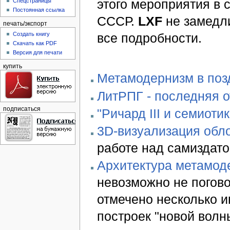
этого мероприятия в 
Спецстраницы
Постоянная ссылка
СССР.
LXF
не замедли
печать/экспорт
все подробности.
Создать книгу
Скачать как PDF
Версия для печати
купить
Метамодернизм в позд
ЛитРПГ - последняя 
подписаться
"Ричард III и семиотик
3D-визуализация обло
работе над самиздато
Архитектура метамод
невозможно не погово
отмечено несколько 
построек "новой волн