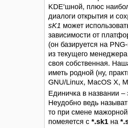
KDE’шной, плюс наибол
диалоги открытия и со
sK1
может использоват
зависимости от платфо
(он базируется на PNG
из текущего менеджера 
своя собственная. Наша
иметь родной (ну, прак
GNU/Linux, MacOS X, Mi
Единичка в названии – э
Неудобно ведь называ
то при смене мажорной
помеяется с
*.sk1
на
*.