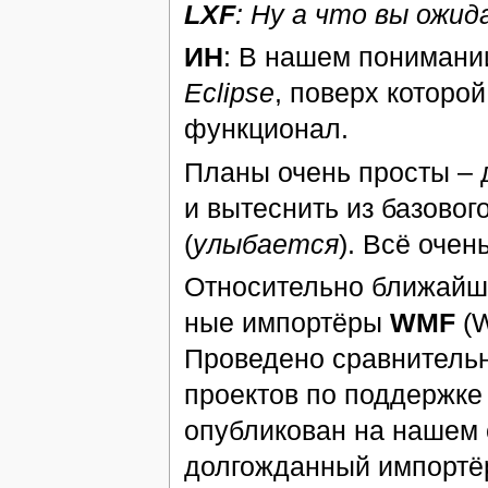
LXF
: Ну а что вы ожи
ИН
: В нашем пониман
Eclipse
, поверх которо
функционал.
Планы очень просты – 
и вытеснить из базово
(
улыбается
). Всё очен
Относительно ближайши
ные импортёры
WMF
(W
Проведено сравнительн
проектов по поддержк
опубликован на нашем 
долгожданный импорт