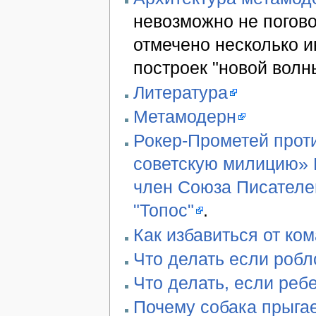
невозможно не погово
отмечено несколько 
построек "новой волн
Литература
Метамодерн
Рокер-Прометей проти
советскую милицию» В
член Союза Писателе
"Топос"
.
Как избавиться от ко
Что делать если робл
Что делать, если реб
Почему собака прыгае