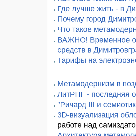
Где лучше жить - в Д
Почему город Димитро
Что такое метамодер
ВАЖНО! Временное ог
средств в Димитровг
Тарифы на электроэн
Метамодернизм в позд
ЛитРПГ - последняя 
"Ричард III и семиотик
3D-визуализация обло
работе над самиздато
Архитектура метамод