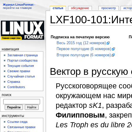
Журнал LinuxFormat
-
перейти на главную
статья
обсуждение
просмотр
исто
LXF100-101:Инт
Перейти к:
навигация
,
поиск
Подписка на печатную версию
П
Весь 2015 год (12 номеров)
Первое полугодие (6 номеров)
навигация
Второе полугодие (6 номеров)
Заглавная страница
Портал сообщества
Текущие события
Вектор в русскую
Свежие правки
Случайная статья
Справка
Русскоговорящее соо
Contributors
окружающем нас мире
поиск
редактор
sK1
, разра
Филипповым
, закре
инструменты
Ссылки сюда
Les Troph es du libre 
Связанные правки