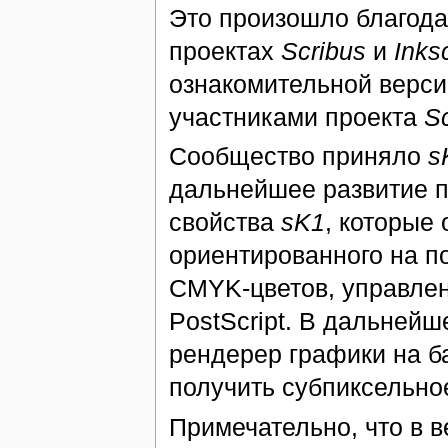
Это произошло благодар
проектах
Scribus
и
Inks
ознакомительной версии
участниками проекта
Sc
Сообщество приняло
s
дальнейшее развитие п
свойства
sK1
, которые
ориентированного на п
CMYK-цветов, управлен
PostScript. В дальней
рендерер графики на б
получить субпиксельно
Примечательно, что в 