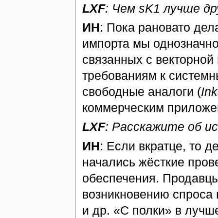
LXF
: Чем sK1 лучше д
ИН
: Пока рановато дел
импорта мы однозначно
связанных с векторной
требованиям к систем
свободные аналоги (
In
коммерческим приложе
LXF
: Расскажите об и
ИН
: Если вкратце, то д
начались жёсткие пров
обеспечения. Продавцы
возникновению спроса 
и др. «С полки» в лучш