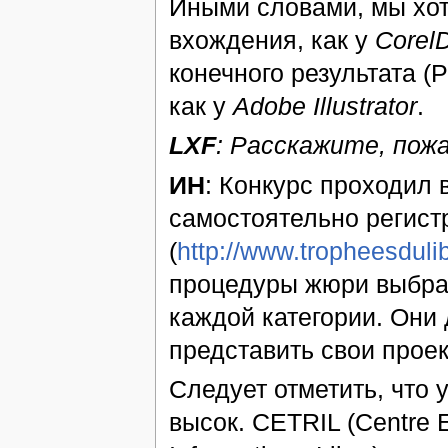
Иными словами, мы хот
вхождения, как у
Core
конечного результата (P
как у
Adobe Illustrator
.
LXF
: Расскажите, пожал
ИН
: Конкурс проходил 
самостоятельно регист
(
http://www.tropheesduli
процедуры жюри выбрал
каждой категории. Они
представить свои проек
Следует отметить, что 
высок. CETRIL (Centre E