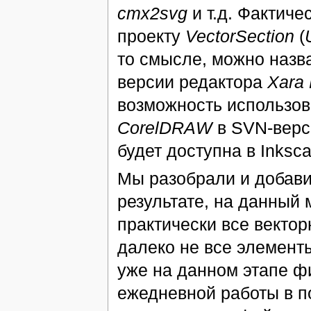
cmx2svg
и т.д. Фактиче
проекту
VectorSection
(
то смысле, можно назв
версии редактора
Xara
возможность использо
CorelDRAW
в SVN-верс
будет доступна в Inksca
Мы разобрали и добав
результате, на данный
практически все вект
далеко не все элемент
уже на данном этапе ф
ежедневной работы в 