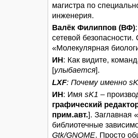
магистра по специальн
инженерия.
Валёк Филиппов (ВФ)
сетевой безопасности.
«Молекулярная биологи
ИН
: Как видите, коман
[
улыбается
].
LXF
: Почему именно s
ИН
: Имя
sK1
– производ
графический редактор
прим.авт.
]. Заглавная
библиотечные зависимо
Gtk/GNOME
. Просто о