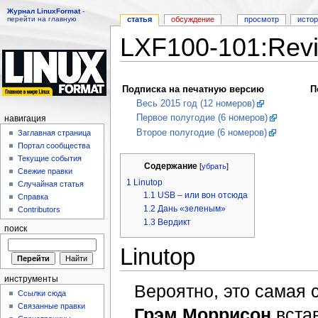
Журнал LinuxFormat
-
перейти на главную
статья
обсуждение
просмотр
исто
LXF100-101:Rev
Перейти к:
навигация
,
поиск
Подписка на печатную версию
П
Весь 2015 год (12 номеров)
Первое полугодие (6 номеров)
навигация
Второе полугодие (6 номеров)
Заглавная страница
Портал сообщества
Текущие события
Содержание
[
убрать
]
Свежие правки
1
Linutop
Случайная статья
1.1
USB – или вон отсюда
Справка
1.2
Дань «зеленым»
Contributors
1.3
Вердикт
поиск
Linutop
инструменты
Вероятно, это самая 
Ссылки сюда
Связанные правки
Грэм Моррисон
встав