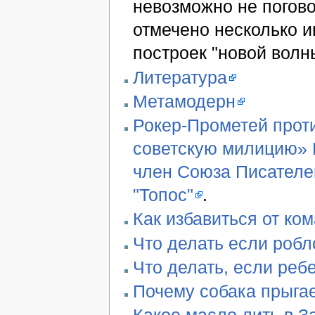
невозможно не погово
отмечено несколько 
построек "новой волн
Литература
Метамодерн
Рокер-Прометей проти
советскую милицию» В
член Союза Писателе
"Топос"
.
Как избавиться от ко
Что делать если робл
Что делать, если реб
Почему собака прыгае