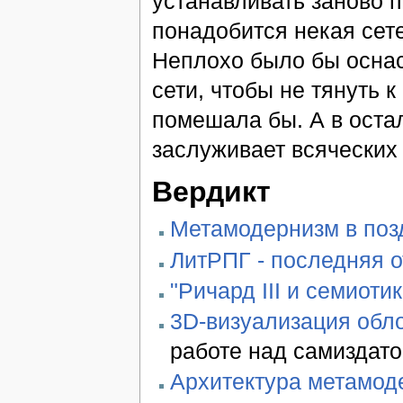
устанавливать заново п
понадобится некая сет
Неплохо было бы оснас
сети, чтобы не тянуть к
помешала бы. А в оста
заслуживает всяческих
Вердикт
Метамодернизм в позд
ЛитРПГ - последняя 
"Ричард III и семиотик
3D-визуализация обло
работе над самиздато
Архитектура метамод