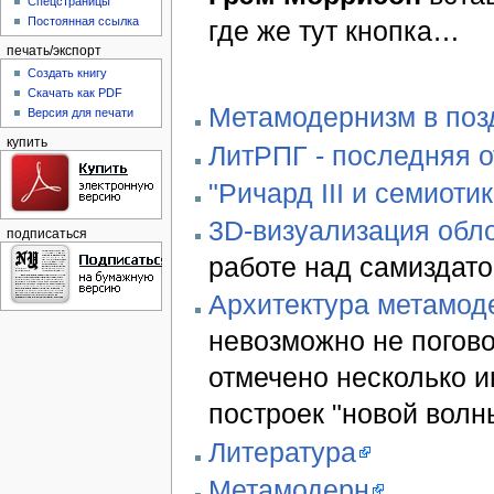
Спецстраницы
Постоянная ссылка
где же тут кнопка…
печать/экспорт
Создать книгу
Скачать как PDF
Метамодернизм в позд
Версия для печати
купить
ЛитРПГ - последняя 
"Ричард III и семиотик
3D-визуализация обло
подписаться
работе над самиздато
Архитектура метамод
невозможно не погово
отмечено несколько 
построек "новой волн
Литература
Метамодерн