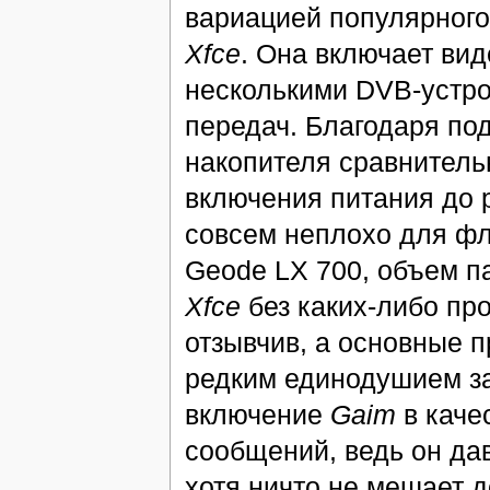
вариацией популярного
Xfce
. Она включает ви
несколькими DVB-устр
передач. Благодаря по
накопителя сравнительн
включения питания до р
совсем неплохо для ф
Geode LX 700, объем па
Xfce
без каких-либо пр
отзывчив, а основные 
редким единодушием за
включение
Gaim
в каче
сообщений, ведь он д
хотя ничто не мешает 