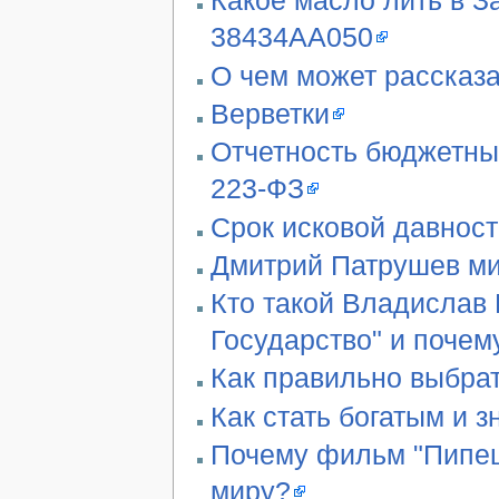
Какое масло лить в З
38434AA050
О чем может рассказа
Верветки
Отчетность бюджетны
223-ФЗ
Срок исковой давност
Дмитрий Патрушев ми
Кто такой Владислав 
Государство" и почем
Как правильно выбра
Как стать богатым и 
Почему фильм "Пипец"
миру?