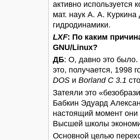
активно используется к
мат. наук А. А. Куркин
гидродинамики.
LXF
: По каким причин
GNU/Linux?
ДБ
: О, давно это было.
это, получается, 1998 
DOS
и
Borland C 3.1
ст
Затеяли это «безобраз
Бабкин Эдуард Алексан
настоящий момент они
Высшей школы экономи
Основной целью перехо