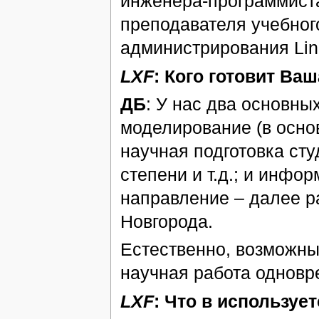
инженера-программист
преподавателя учебного
администрирования Lin
LXF
: Кого готовит Ва
ДБ
: У нас два основны
моделирование (в осно
научная подготовка сту
степени и т.д.; и инфо
направление – далее р
Новгорода.
Естественно, возможны 
научная работа одноврем
LXF
: Что в используе