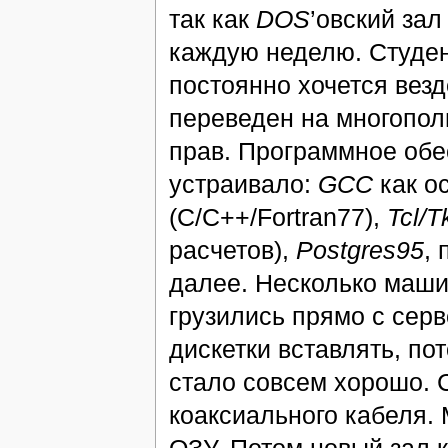
так как
DOS
’овский зал
каждую неделю. Студен
постоянно хочется везд
переведен на многопол
прав. Программное обе
устраивало:
GCC
как о
(C/C++/Fortran77),
Tcl/T
расчетов),
Postgres95
,
далее. Несколько маши
грузились прямо с сер
дискетки вставлять, п
стало совсем хорошо. 
коаксиального кабеля.