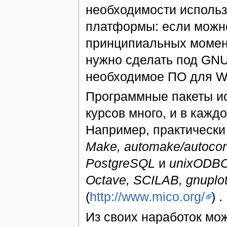
необходимости использ
платформы: если можно
принципиальных моменто
нужно сделать под GNU/
необходимое ПО для W
Программные пакеты ис
курсов много, и в кажд
Например, практически
Make, automake/autocon
PostgreSQL
и
unixODB
Octave, SCILAB, gnuplo
(
http://www.mico.org/
) .
Из своих наработок мо