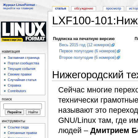
Журнал LinuxFormat
-
перейти на главную
статья
обсуждение
просмотр
исто
LXF100-101:Ниж
Перейти к:
навигация
,
поиск
Подписка на печатную версию
П
Весь 2015 год (12 номеров)
Первое полугодие (6 номеров)
навигация
Второе полугодие (6 номеров)
Заглавная страница
Портал сообщества
Текущие события
Нижегородский те
Свежие правки
Случайная статья
Справка
Сейчас многие перехо
Contributors
технически грамотные
поиск
называют это переход
GNU/Linux там, где им
инструменты
Ссылки сюда
людей –
Дмитрием 
Связанные правки