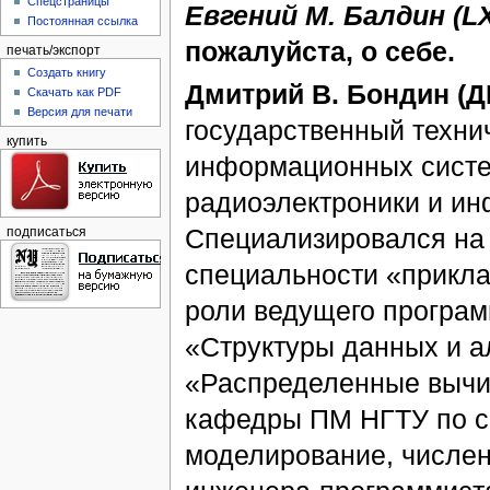
Спецстраницы
Евгений М. Балдин (L
Постоянная ссылка
пожалуйста, о себе.
печать/экспорт
Создать книгу
Дмитрий В. Бондин (Д
Скачать как PDF
Версия для печати
государственный технич
купить
информационных систем
радиоэлектроники и ин
Специализировался на 
подписаться
специальности «прикла
роли ведущего програ
«Структуры данных и а
«Распределенные вычи
кафедры ПМ НГТУ по с
моделирование, числен