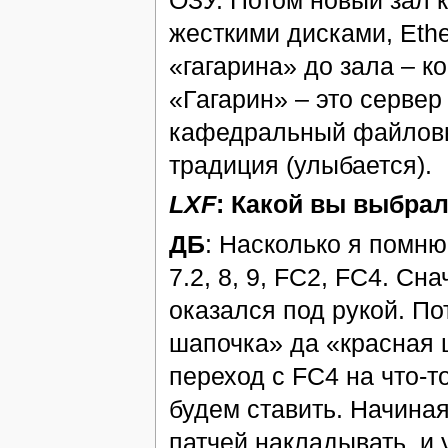
ОЗУ. Потом новый зал к
жесткими дисками, Ethe
«гагарина» до зала – ко
«Гагарин» – это сервер
кафедральный файловый
традиция (улыбается).
LXF
: Какой вы выбрал
ДБ
: Насколько я помню, 
7.2, 8, 9, FC2, FC4. Сн
оказался под рукой. По
шапочка» да «красная 
переход с FC4 на что-т
будем ставить. Начиная
патчей накладывать, и