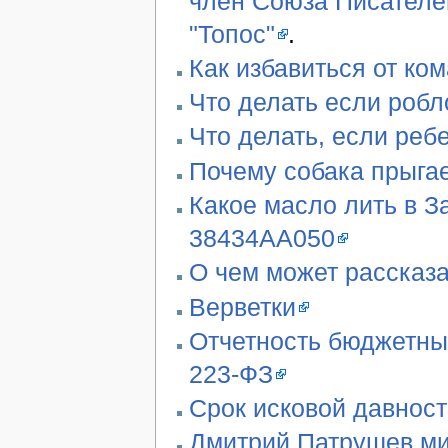
член Союза Писателе
"Топос"
.
Как избавиться от ко
Что делать если робл
Что делать, если реб
Почему собака прыгае
Какое масло лить в З
38434AA050
О чем может рассказа
Верветки
Отчетность бюджетны
223-ФЗ
Срок исковой давност
Дмитрий Патрушев ми