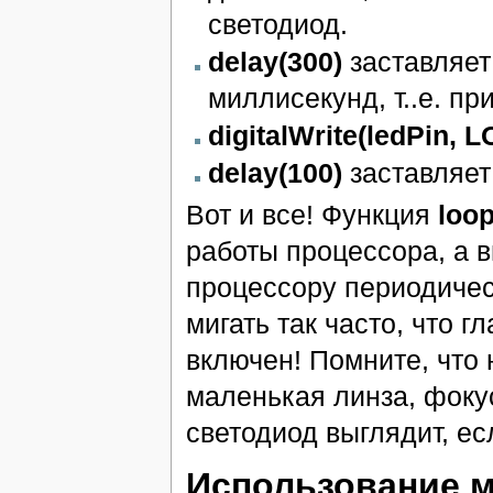
светодиод.
delay(300)
заставляет
миллисекунд, т..е. пр
digitalWrite(ledPin, 
delay(100)
заставляет
Вот и все! Функция
loop
работы процессора, а 
процессору периодичес
мигать так часто, что г
включен! Помните, что
маленькая линза, фокус
светодиод выглядит, есл
Использование м