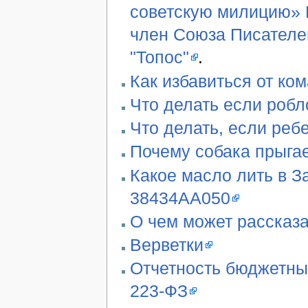
советскую милицию» В
член Союза Писателе
"Топос"
.
Как избавиться от ко
Что делать если робл
Что делать, если реб
Почему собака прыгае
Какое масло лить в З
38434AA050
О чем может рассказа
Верветки
Отчетность бюджетны
223-ФЗ