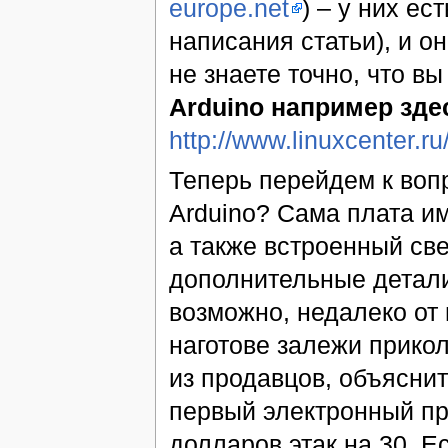
europe.net
) – у них ес
написания статьи), и о
не знаете точно, что вы 
Arduino например зде
http://www.linuxcenter.
Теперь перейдем к воп
Arduino? Сама плата и
а также встроенный све
дополнительные детали,
возможно, недалеко от 
наготове залежи прико
из продавцов, объяснит
первый электронный про
долларов этак на 30. Е