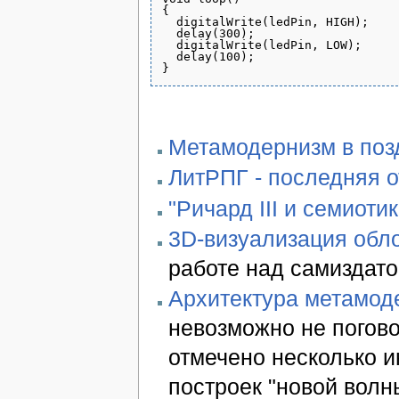
{

  digitalWrite(ledPin, HIGH);

  delay(300);

  digitalWrite(ledPin, LOW);

  delay(100);

Метамодернизм в позд
ЛитРПГ - последняя 
"Ричард III и семиотик
3D-визуализация обло
работе над самиздато
Архитектура метамод
невозможно не погово
отмечено несколько 
построек "новой волн