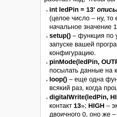
int ledPin = 13'
описы
(целое число – ну, то 
начальное значение 1
setup()
– функция по 
запуске вашей прогр
конфигурацию.
pinMode(ledPin, OUT
посылать данные на ко
loop()
– еще одна фун
всякий раз, когда про
digitalWrite(ledPin, H
контакт
13
»;
HIGH
– э
двоичного 0, оно же 