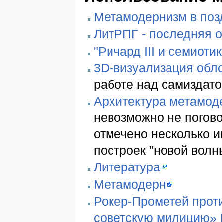
Метамодернизм в позд
ЛитРПГ - последняя 
"Ричард III и семиотик
3D-визуализация обло
работе над самиздато
Архитектура метамод
невозможно не погово
отмечено несколько 
построек "новой волн
Литература
Метамодерн
Рокер-Прометей проти
советскую милицию» В