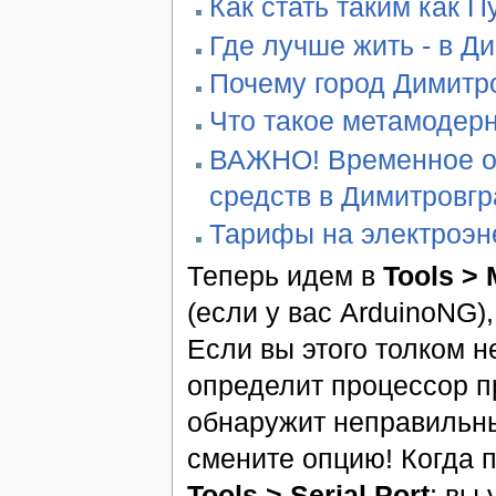
Как стать таким как П
Где лучше жить - в Д
Почему город Димитро
Что такое метамодер
ВАЖНО! Временное ог
средств в Димитровг
Тарифы на электроэн
Теперь идем в
Tools > 
(если у вас ArduinoNG)
Если вы этого толком н
определит процессор п
обнаружит неправильны
смените опцию! Когда 
Tools > Serial Port
; вы