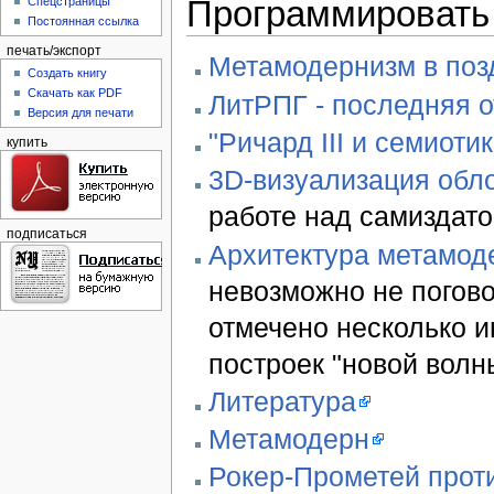
Программировать 
Спецстраницы
Постоянная ссылка
печать/экспорт
Метамодернизм в позд
Создать книгу
Скачать как PDF
ЛитРПГ - последняя 
Версия для печати
"Ричард III и семиотик
купить
3D-визуализация обло
работе над самиздато
подписаться
Архитектура метамод
невозможно не погово
отмечено несколько 
построек "новой волн
Литература
Метамодерн
Рокер-Прометей проти