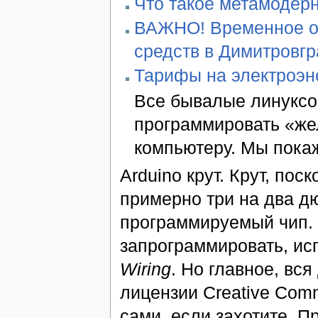
Что такое метамодер
ВАЖНО! Временное ог
средств в Димитровг
Тарифы на электроэн
Все бывалые линуксо
программировать «же
компьютеру. Мы покаже
Arduino крут. Крут, по
примерно три на два д
программируемый чип. О
запрограммировать, ис
Wiring
. Но главное, вс
лицензии Creative Com
сами, если захотите. П