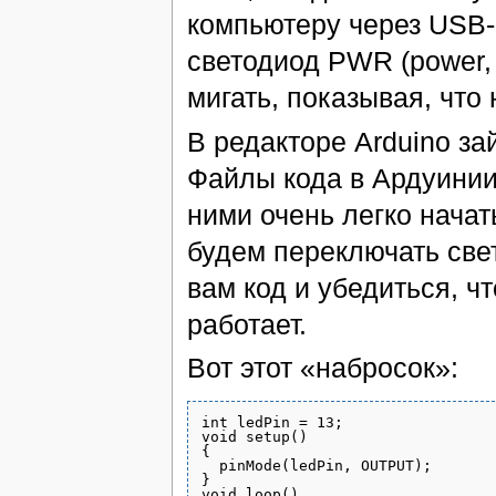
компьютеру через USB-
светодиод PWR (power, 
мигать, показывая, что 
В редакторе Arduino за
Файлы кода в Ардуинии
ними очень легко начат
будем переключать свет
вам код и убедиться, чт
работает.
Вот этот «набросок»:
int ledPin = 13;

void setup()

{

  pinMode(ledPin, OUTPUT);

}

void loop()
