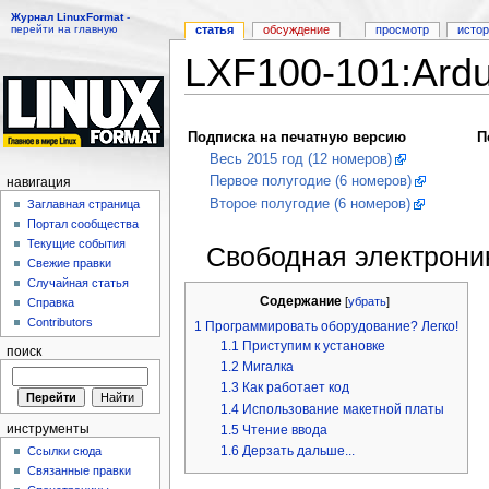
Журнал LinuxFormat
-
перейти на главную
статья
обсуждение
просмотр
исто
LXF100-101:Ardu
Перейти к:
навигация
,
поиск
Подписка на печатную версию
П
Весь 2015 год (12 номеров)
Первое полугодие (6 номеров)
навигация
Второе полугодие (6 номеров)
Заглавная страница
Портал сообщества
Текущие события
Свободная электрони
Свежие правки
Случайная статья
Содержание
[
убрать
]
Справка
Contributors
1
Программировать оборудование? Легко!
1.1
Приступим к установке
поиск
1.2
Мигалка
1.3
Как работает код
1.4
Использование макетной платы
инструменты
1.5
Чтение ввода
1.6
Дерзать дальше...
Ссылки сюда
Связанные правки