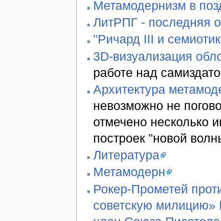
Метамодернизм в позд
ЛитРПГ - последняя 
"Ричард III и семиотик
3D-визуализация обло
работе над самиздато
Архитектура метамод
невозможно не погово
отмечено несколько 
построек "новой волн
Литература
Метамодерн
Рокер-Прометей проти
советскую милицию» В