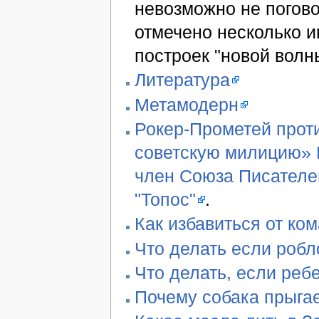
невозможно не погово
отмечено несколько 
построек "новой волн
Литература
Метамодерн
Рокер-Прометей проти
советскую милицию» В
член Союза Писателе
"Топос"
.
Как избавиться от ко
Что делать если робл
Что делать, если реб
Почему собака прыгае