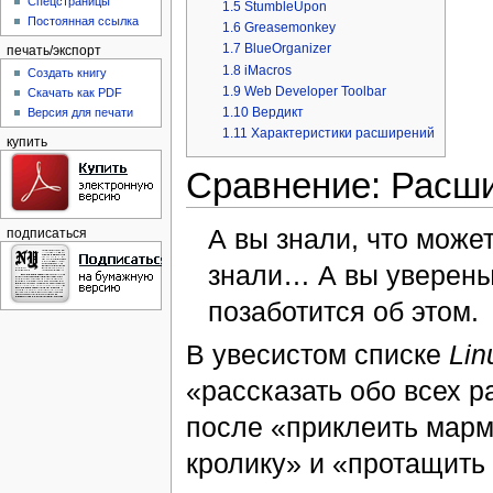
Спецстраницы
1.5
StumbleUpon
Постоянная ссылка
1.6
Greasemonkey
1.7
BlueOrganizer
печать/экспорт
1.8
iMacros
Создать книгу
1.9
Web Developer Toolbar
Скачать как PDF
1.10
Вердикт
Версия для печати
1.11
Характеристики расширений
купить
Сравнение: Расш
А вы знали, что може
подписаться
знали… А вы уверены
позаботится об этом.
В увесистом списке
Lin
«рассказать обо всех 
после «приклеить марм
кролику» и «протащить