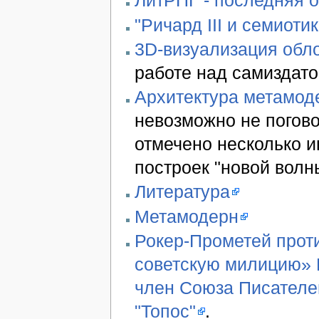
ЛитРПГ - последняя 
"Ричард III и семиотик
3D-визуализация обло
работе над самиздато
Архитектура метамод
невозможно не погово
отмечено несколько 
построек "новой волн
Литература
Метамодерн
Рокер-Прометей проти
советскую милицию» В
член Союза Писателе
"Топос"
.