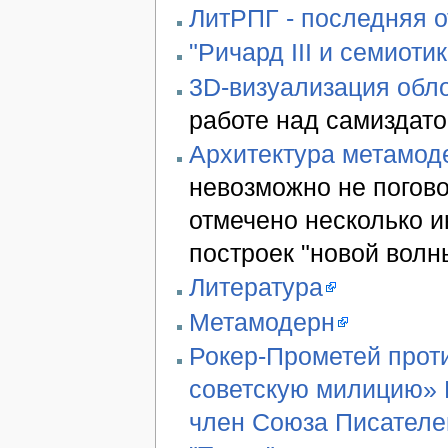
ЛитРПГ - последняя 
"Ричард III и семиотик
3D-визуализация обло
работе над самиздато
Архитектура метамод
невозможно не погово
отмечено несколько 
построек "новой волн
Литература
Метамодерн
Рокер-Прометей проти
советскую милицию» В
член Союза Писателе