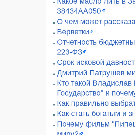
Какое масло лить в З
38434AA050
О чем может рассказа
Верветки
Отчетность бюджетны
223-ФЗ
Срок исковой давност
Дмитрий Патрушев ми
Кто такой Владислав 
Государство" и почем
Как правильно выбра
Как стать богатым и 
Почему фильм "Пипец"
миру?