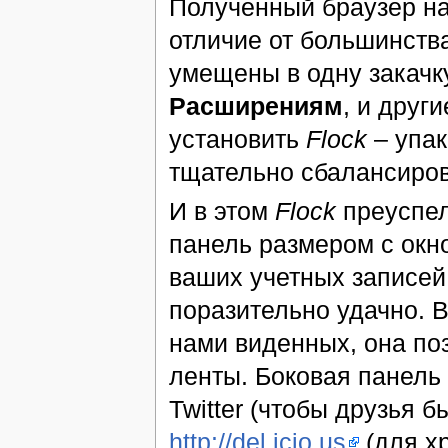
Полученный браузер н
отличие от большинств
умещены в одну закачку
Расширениям
, и друг
установить
Flock
– упак
тщательно сбалансиров
И в этом
Flock
преуспел
панель размером с окн
ваших учетных записей и
поразительно удачно. 
нами виденных, она поз
ленты. Боковая панель 
Twitter (чтобы друзья б
http://del.icio.us
(для хр