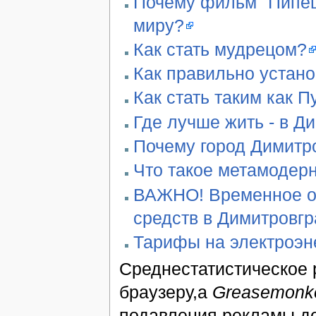
Почему фильм "Пипец"
миру?
Как стать мудрецом?
Как правильно устан
Как стать таким как П
Где лучше жить - в Д
Почему город Димитро
Что такое метамодер
ВАЖНО! Временное ог
средств в Димитровг
Тарифы на электроэн
Среднестатистическое 
браузеру,а
Greasemonk
подавления рекламы д