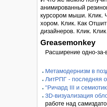
анимированный резинов
курсором мыши. Клик. 
хором. Клик. Как Отши
дизайнеров. Клик. Кли
Greasemonkey
Расширение одно-за-в
Метамодернизм в позд
ЛитРПГ - последняя 
"Ричард III и семиотик
3D-визуализация обло
работе над самиздато