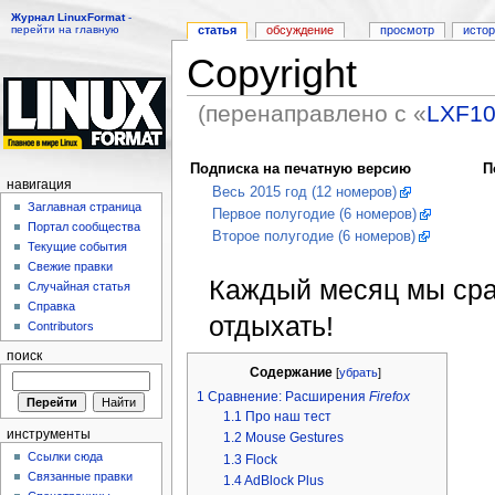
Журнал LinuxFormat
-
перейти на главную
статья
обсуждение
просмотр
исто
Соруright
(перенаправлено с «
LXF10
Перейти к:
навигация
,
поиск
Подписка на печатную версию
П
навигация
Весь 2015 год (12 номеров)
Заглавная страница
Первое полугодие (6 номеров)
Портал сообщества
Второе полугодие (6 номеров)
Текущие события
Свежие правки
Каждый месяц мы сра
Случайная статья
Справка
отдыхать!
Contributors
поиск
Содержание
[
убрать
]
1
Сравнение: Расширения
Firefox
1.1
Про наш тест
инструменты
1.2
Mouse Gestures
Ссылки сюда
1.3
Flock
Связанные правки
1.4
AdBlock Plus