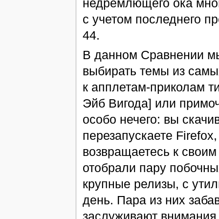
недремлющего ока мног
с учетом последнего пр
44.
В данном Сравнении мы
выбирать темы из самы
к апплетам-приколам т
Эйб Вигода] или примоч
особо нечего: вы скачи
перезапускаете Firefox
возвращаетесь к своим
отобрали пару побочны
крупные релизы, с ути
день. Пара из них заба
заслуживают внимания 