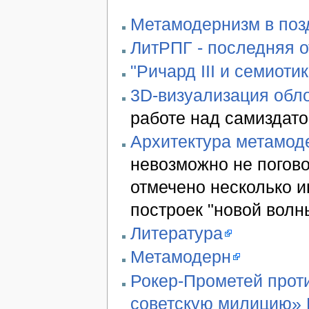
Метамодернизм в позд
ЛитРПГ - последняя 
"Ричард III и семиотик
3D-визуализация обло
работе над самиздато
Архитектура метамод
невозможно не погово
отмечено несколько 
построек "новой волн
Литература
Метамодерн
Рокер-Прометей проти
советскую милицию» В