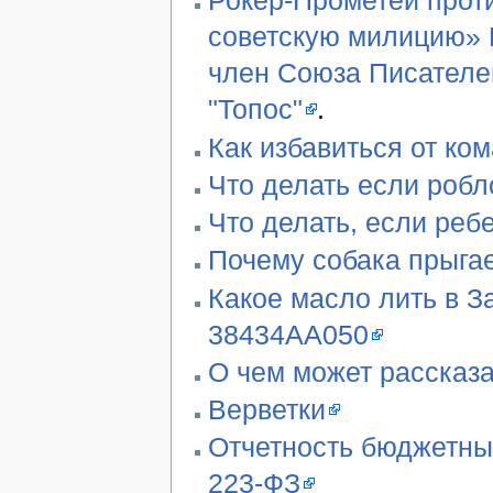
Рокер-Прометей проти
советскую милицию» В
член Союза Писателе
"Топос"
.
Как избавиться от ко
Что делать если робл
Что делать, если реб
Почему собака прыгае
Какое масло лить в З
38434AA050
О чем может рассказа
Верветки
Отчетность бюджетны
223-ФЗ