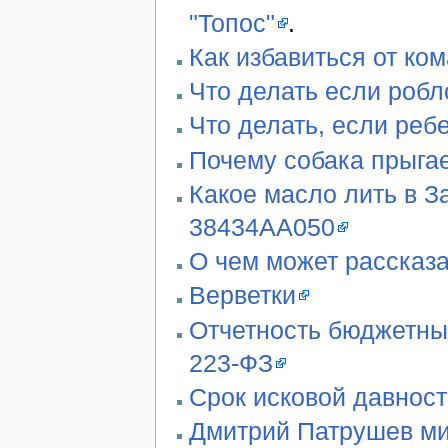
"Топос"
.
Как избавиться от ко
Что делать если робл
Что делать, если реб
Почему собака прыгае
Какое масло лить в З
38434AA050
О чем может рассказа
Верветки
Отчетность бюджетны
223-ФЗ
Срок исковой давност
Дмитрий Патрушев ми