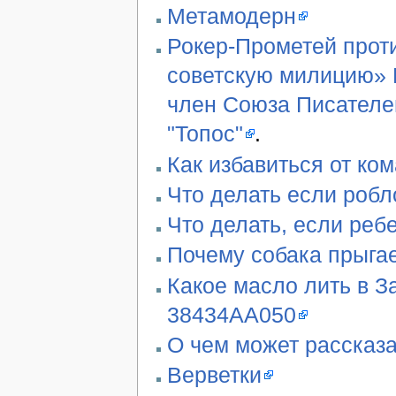
Метамодерн
Рокер-Прометей проти
советскую милицию» В
член Союза Писателе
"Топос"
.
Как избавиться от ко
Что делать если робл
Что делать, если реб
Почему собака прыгае
Какое масло лить в З
38434AA050
О чем может рассказа
Верветки