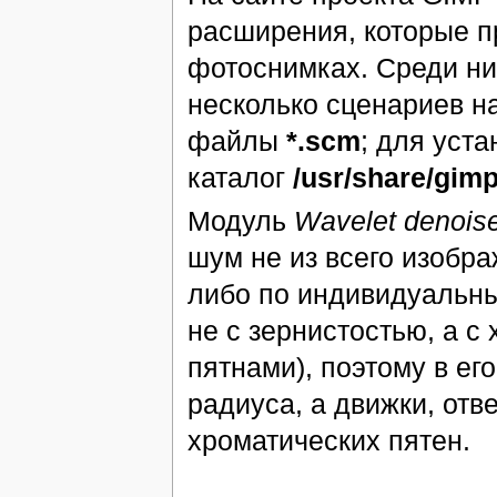
расширения, которые п
фотоснимках. Среди ни
несколько сценариев н
файлы
*.scm
; для уста
каталог
/usr/share/gimp
Модуль
Wavelet denois
шум не из всего изобр
либо по индивидуальн
не с зернистостью, а 
пятнами), поэтому в ег
радиуса, а движки, от
хроматических пятен.