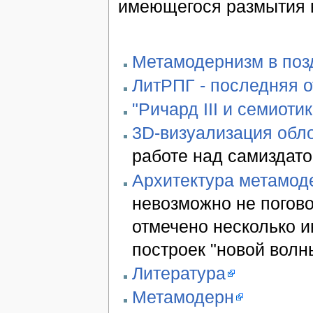
имеющегося размытия 
Метамодернизм в позд
ЛитРПГ - последняя 
"Ричард III и семиотик
3D-визуализация обло
работе над самиздато
Архитектура метамод
невозможно не погово
отмечено несколько 
построек "новой волн
Литература
Метамодерн