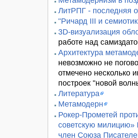
ЛитРПГ - последняя 
"Ричард III и семиотик
3D-визуализация обло
работе над самиздато
Архитектура метамод
невозможно не погово
отмечено несколько 
построек "новой волн
Литература
Метамодерн
Рокер-Прометей проти
советскую милицию» В
член Союза Писателе