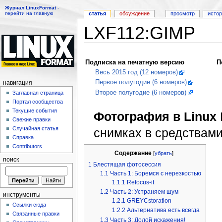
Журнал LinuxFormat
-
перейти на главную
статья
обсуждение
просмотр
исто
LXF112:GIMP
Перейти к:
навигация
,
поиск
Подписка на печатную версию
П
Весь 2015 год (12 номеров)
Первое полугодие (6 номеров)
навигация
Второе полугодие (6 номеров)
Заглавная страница
Портал сообщества
Текущие события
Фотография в Linux
Свежие правки
Случайная статья
снимках в средствам
Справка
Contributors
Содержание
[
убрать
]
поиск
1
Блестящая фотосессия
1.1
Часть 1: Боремся с нерезкостью
1.1.1
Refocus-it
1.2
Часть 2: Устраняем шум
инструменты
1.2.1
GREYCstoration
Ссылки сюда
1.2.2
Альтернатива есть всегда
Связанные правки
1.3
Часть 3: Долой искажения!