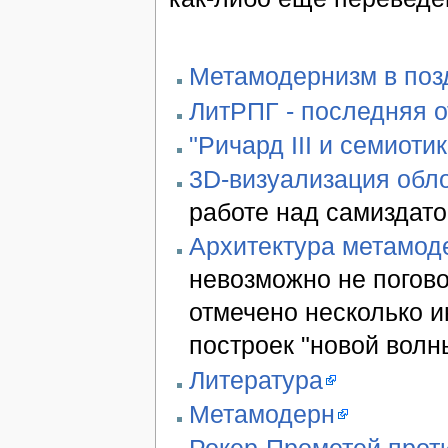
Метамодернизм в позд
ЛитРПГ - последняя 
"Ричард III и семиотик
3D-визуализация обло
работе над самиздато
Архитектура метамод
невозможно не погово
отмечено несколько 
построек "новой волн
Литература
Метамодерн