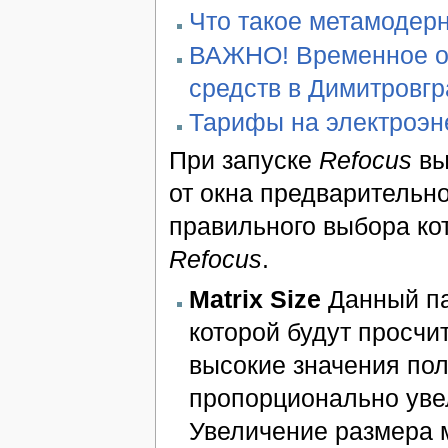
Что такое метамодер
ВАЖНО! Временное ог
средств в Димитровг
Тарифы на электроэн
При запуске
Refocus
вы
от окна предварительно
правильного выбора ко
Refocus
.
Matrix Size
Данный па
которой будут просчи
высокие значения пол
пропорционально ув
Увеличение размера м