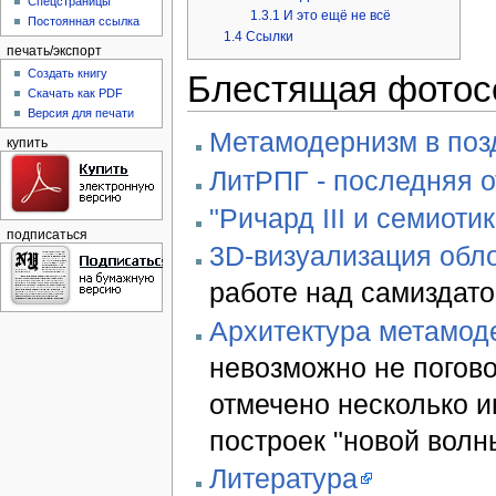
Спецстраницы
1.3.1
И это ещё не всё
Постоянная ссылка
1.4
Ссылки
печать/экспорт
Создать книгу
Блестящая фотос
Скачать как PDF
Версия для печати
Метамодернизм в позд
купить
ЛитРПГ - последняя 
"Ричард III и семиотик
подписаться
3D-визуализация обло
работе над самиздато
Архитектура метамод
невозможно не погово
отмечено несколько 
построек "новой волн
Литература