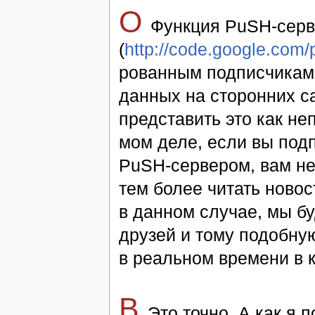
O
Функ­ция PuSH-сер­в
(
http://code.google.com
ро­ван­ным подпис­чи­кам 
дан­ных на сто­ронних сай
пред­ста­вить это как не
мом де­ле, ес­ли вы под­
PuSH-сер­ве­ром, вам не п
тем бо­лее чи­тать но­во­с
в дан­ном слу­чае, мы бу
дру­зей и то­му по­доб­ну
в ре­аль­ном вре­мени в к
В
Это точ­но. А как я п