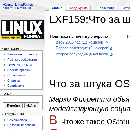
Журнал LinuxFormat
-
перейти на главную
статья
обсуждение
просмотр
исто
LXF159:Что за ш
Перейти к:
навигация
,
поиск
Подписка на печатную версию
П
Весь 2015 год (12 номеров)
Первое полугодие (6 номеров)
навигация
Второе полугодие (6 номеров)
Заглавная страница
Портал сообщества
Текущие события
Свежие правки
Случайная статья
Что за штука OS
Справка
Contributors
поиск
Мар­ко Фио­рет­ти объ­я
мо­дей­ст­вую­щую со­ци
инструменты
В
Что же та­кое OStat
Ссылки сюда
Связанные правки