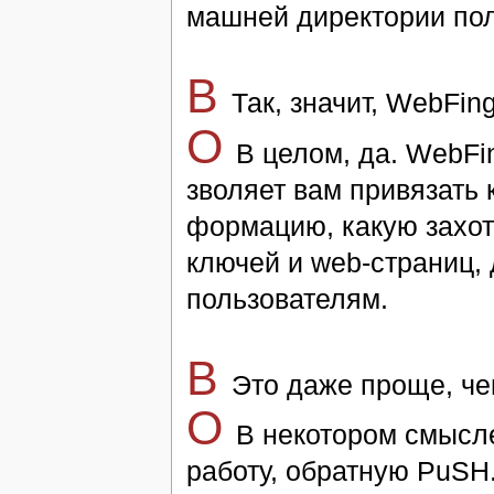
машней ди­рек­то­рии поль­
В
Так, зна­чит, WebFinge
O
В це­лом, да. WebFin
зво­ля­ет вам при­вя­зать 
фор­ма­цию, ка­кую за­хо­т
клю­чей и web-страниц, 
поль­зо­ва­те­лям.
В
Это да­же про­ще, че
O
В неко­то­ром смыс­л
ра­бо­ту, об­рат­ную PuSH