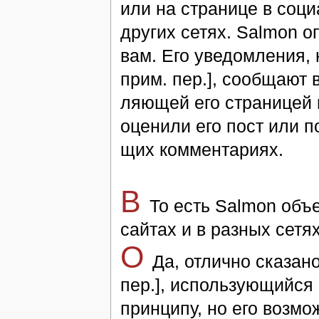
или на странице в со­ци­а
дру­гих се­тях. Salmon оп
вам. Его уве­дом­ления, 
прим. пер.], со­об­ща­ют 
ляю­щей его страницей в 
оценили его пост или по­
щих ком­мен­та­ри­ях.
В
То есть Salmon объ­е­д
сай­тах и в раз­ных се­тя
O
Да, от­лич­но ска­за­
пер.], ис­поль­зую­щий­ся 
прин­ци­пу, но его воз­мо