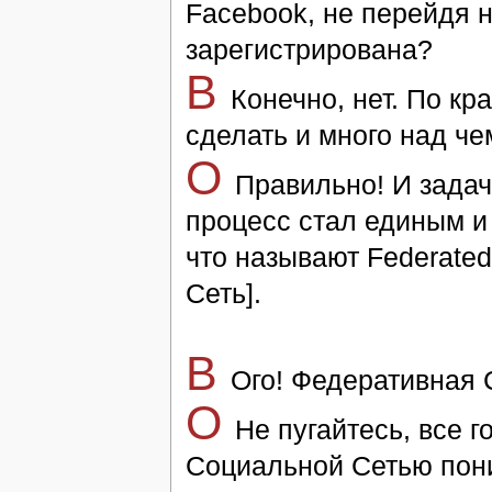
Facebook, не пе­рей­дя 
за­ре­ги­ст­ри­ро­ва­на?
В
Конеч­но, нет. По кра
сде­лать и мно­го над чем
O
Пра­виль­но! И за­да­
про­цесс стал еди­ным и 
что на­зы­ва­ют Federated
Сеть].
B
Ого! Фе­де­ра­тив­на
O
Не пу­гай­тесь, все г
Со­ци­аль­ной Се­тью пони