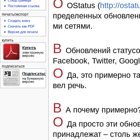
О
Спецстраницы
OStatus (
http://ostat
Постоянная ссылка
пре­де­лен­ных об­нов­лени
печать/экспорт
Создать книгу
ми се­тя­ми.
Скачать как PDF
Версия для печати
купить
В
Об­нов­лений ста­ту­со
Facebook, Twitter, Google
подписаться
O
Да, это при­мер­но та
вел речь.
В
А по­че­му при­мер­но
O
Да про­сто эти об­нов
при­над­ле­жат – столь же