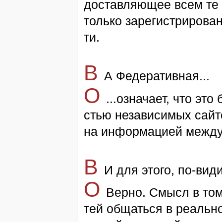
достав­ляю­щее всем те в
толь­ко за­ре­ги­ст­ри­ро­в
ти.
B
А Фе­де­ра­тив­ная...
O
...оз­на­ча­ет, что это
стью неза­ви­си­мых сай­т
на ин­фор­ма­ци­ей ме­ж­ду
В
И для это­го, по-ви
O
Вер­но. Смысл в том,
тей об­щать­ся в ре­аль­но