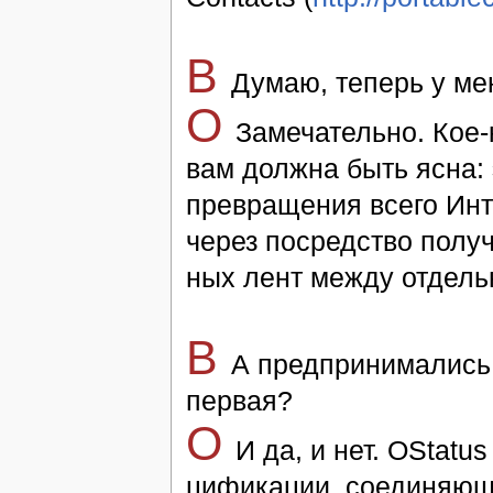
В
Ду­маю, те­перь у ме
O
Замечатель­но. Кое-к
вам должна быть яс­на: эт
превращения всего Интер
через посредство по­лу­ч
ных лен­т между от­дель
В
А предпринимались л
первая?
O
И да, и нет. OStatu
ци­фи­ка­ции, со­еди­няю­