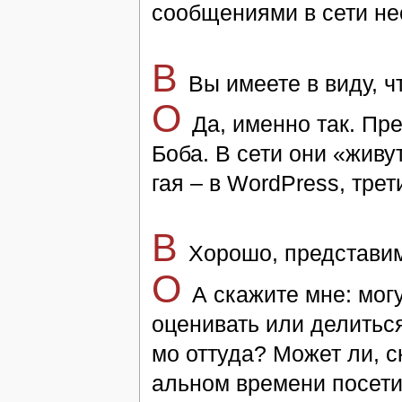
со­об­щения­ми в се­ти нес
В
Вы имее­те в ви­ду, ч
O
Да, имен­но так. Пре
Боба. В се­ти они «жи­в
гая – в WordPress, тре­
В
Хо­ро­шо, пред­ста­ви
O
А ска­жи­те мне: мо­гу
оценивать или де­лить­ся
мо от­ту­да? Мо­жет ли, с
аль­ном вре­мени по­се­ти­