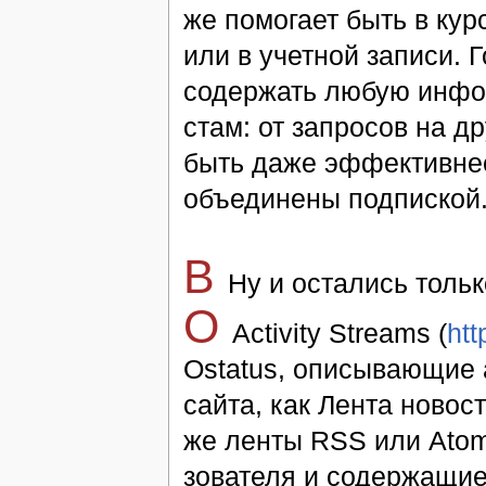
же по­мо­га­ет быть в кур
или в учет­ной за­пи­си. 
со­дер­жать лю­бую ин­фо
стам: от за­про­сов на д
быть да­же эф­фек­тивнее
объ­е­динены подпис­кой
В
Ну и оста­лись толь­к
O
Activity Streams (
htt
Ostatus, опи­сы­ваю­щие ак
сай­та, как Лен­та но­во­
же лен­ты RSS или Atom, 
зо­ва­те­ля и со­дер­жа­щи