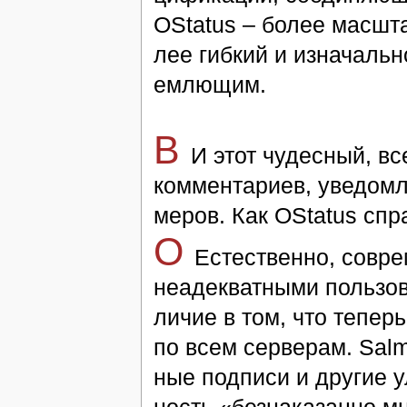
OStatus – бо­лее мас­штаб
лее гиб­кий и из­на­чаль­
ем­лю­щим.
В
И этот чу­дес­ный, вс
ком­мен­та­ри­ев, уве­дом
ме­ров. Как OStatus спра
O
Ес­те­ст­вен­но, со­в
неаде­к­ват­ны­ми поль­зо­
ли­чие в том, что те­перь,
по всем сер­ве­рам. Salmo
ные под­пи­си и дру­гие у
ность «без­на­ка­зан­но 