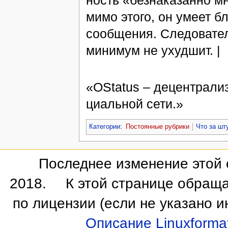
мимо это­го, он уме­ет бл
со­об­щения. Сле­до­ва­т
минимум не ухуд­шит. |
«OStatus – де­цен­тра­ли­
ци­аль­ной се­ти.»
Категории
:
Постоянные рубрики
Что за шт
Последнее изменение этой с
2018.
К этой странице обраща
по лицензии
(если не указано и
Описание Linuxforma