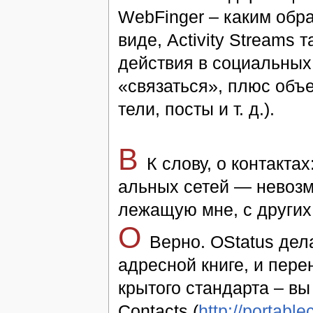
WebFinger – ка­ким об­ра
ви­де, Activity Streams т
дей­ст­вия в со­ци­аль­ны
«свя­зать­ся», плюс объ­ек
те­ли, по­сты и т. д.).
В
К сло­ву, о кон­так­та
аль­ных се­тей — невоз­м
ле­жа­щую мне, с дру­гих 
O
Вер­но. OStatus де­л
ад­рес­ной книге, и пе­ре­
кры­то­го стан­дар­та – вы
Contacts (
http://portable