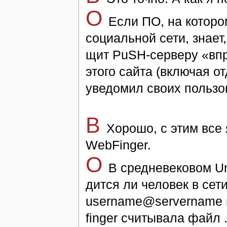
O
Ес­ли ПО, на ко­то­ро
со­ци­аль­ной се­ти, зна­ет
щит PuSH-сер­ве­ру «впре
это­го сай­та (вклю­чая о
уве­до­мил сво­их поль­зо­
В
Хо­ро­шо, с этим все я
WebFinger.
O
В средневе­ко­вом Uni
дит­ся ли че­ло­век в се­т
username@servername в к
finger счи­ты­ва­ла файл 