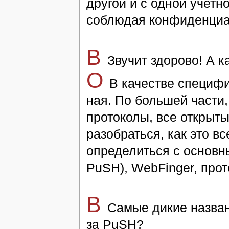
дру­гой и с од­ной учет­н
со­блю­дая кон­фи­ден­ци­
В
Зву­чит здо­ро­во! А ка
O
В ка­че­­ст­ве спе­ци
ная. По боль­шей час­ти, 
про­то­ко­лы, все от­кры­
ра­зо­брать­ся, как это вс
оп­ре­де­лить­ся с основ
PuSH), WebFinger, про­то
В
Са­мые ди­кие на­зва
за PuSH?