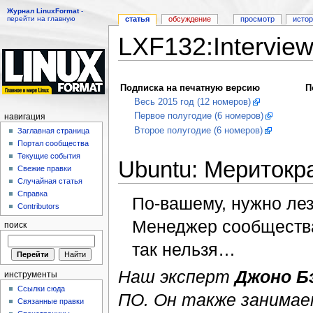
Журнал LinuxFormat
-
перейти на главную
статья
обсуждение
просмотр
исто
LXF132:Intervie
Перейти к:
навигация
,
поиск
Подписка на печатную версию
П
Весь 2015 год (12 номеров)
Первое полугодие (6 номеров)
навигация
Второе полугодие (6 номеров)
Заглавная страница
Портал сообщества
Текущие события
Ubuntu: Меритокра
Свежие правки
Случайная статья
Справка
По-вашему, нужно лез
Contributors
Менеджер сообществ
поиск
так нельзя…
Наш эксперт
Джоно Б
инструменты
Ссылки сюда
ПО. Он также занима
Связанные правки