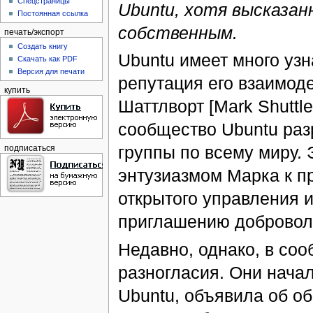
Спецстраницы
Ubuntu, хотя высказан
Постоянная ссылка
собственным.
печать/экспорт
Создать книгу
Ubuntu имеет много узн
Скачать как PDF
Версия для печати
репутация его взаимоде
купить
Шаттлворт [Mark Shuttle
сообщество Ubuntu раз
группы по всему миру.
подписаться
энтузиазмом Марка к п
открытого управления и
приглашению доброволь
Недавно, однако, в со
разногласия. Они начал
Ubuntu, объявила об об