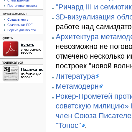
Спецстраницы
"Ричард III и семиотик
Постоянная ссылка
печать/экспорт
3D-визуализация обло
Создать книгу
работе над самиздато
Скачать как PDF
Версия для печати
Архитектура метамод
купить
невозможно не погово
отмечено несколько 
подписаться
построек "новой волн
Литература
Метамодерн
Рокер-Прометей проти
советскую милицию» В
член Союза Писателе
"Топос"
.