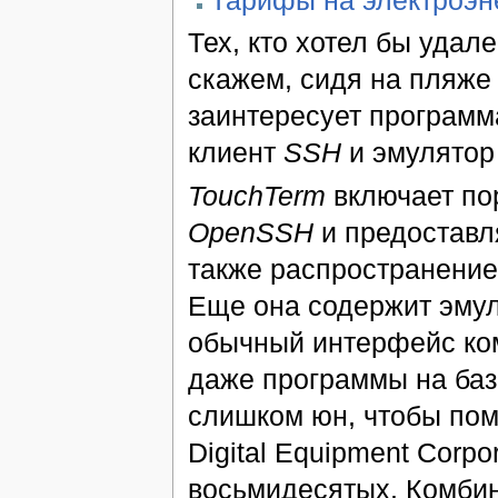
Тех, кто хотел бы удал
скажем, сидя на пляже 
заинтересует програм
клиент
SSH
и эмулятор 
TouchTerm
включает по
OpenSSH
и предоставл
также распространение 
Еще она содержит эму
обычный интерфейс ком
даже программы на ба
слишком юн, чтобы по
Digital Equipment Corp
восьмидесятых. Комби