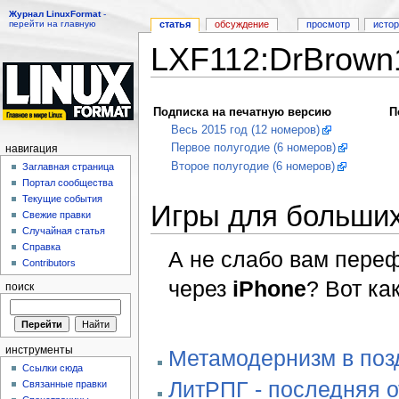
Журнал LinuxFormat
-
перейти на главную
статья
обсуждение
просмотр
исто
LXF112:DrBrown
Перейти к:
навигация
,
поиск
Подписка на печатную версию
П
Весь 2015 год (12 номеров)
Первое полугодие (6 номеров)
навигация
Второе полугодие (6 номеров)
Заглавная страница
Портал сообщества
Текущие события
Игры для больши
Свежие правки
Случайная статья
Справка
А не слабо вам переф
Contributors
через
iPhone
? Вот как
поиск
инструменты
Метамодернизм в позд
Ссылки сюда
ЛитРПГ - последняя 
Связанные правки