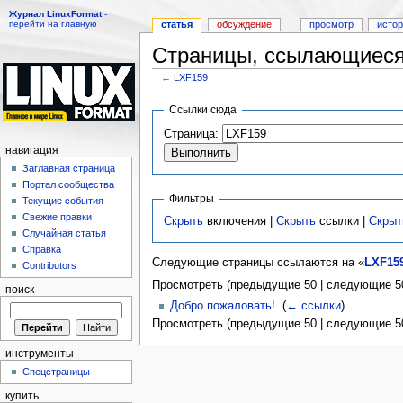
Журнал LinuxFormat
-
перейти на главную
статья
обсуждение
просмотр
исто
Страницы, ссылающиеся
←
LXF159
Перейти к:
навигация
,
поиск
Ссылки сюда
Страница:
навигация
Заглавная страница
Портал сообщества
Фильтры
Текущие события
Свежие правки
Скрыть
включения |
Скрыть
ссылки |
Скрыт
Случайная статья
Справка
Следующие страницы ссылаются на «
LXF15
Contributors
Просмотреть (предыдущие 50 | следующие 50
поиск
Добро пожаловать!
‎
(
← ссылки
)
Просмотреть (предыдущие 50 | следующие 50
инструменты
Спецстраницы
купить